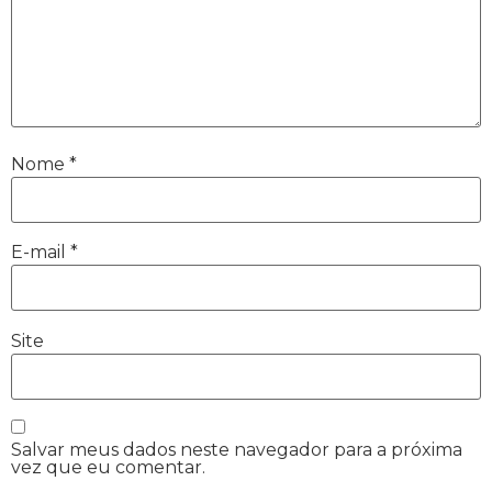
Nome
*
E-mail
*
Site
Salvar meus dados neste navegador para a próxima
vez que eu comentar.