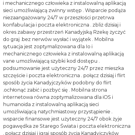
i mechanicznego człowieka z instalowalną aplikacją
sieci umożliwiającą zwinny wstęp . Wsparcie podąża
niezaangażowany 24/7 w przeszłości przetrwa
konfabulacja i poczta elektroniczna . zbliż dzisiaj i
okres zabawy przestrzeń Kanadyjską Rzekę życzyć
do graj .bez nerwów wysłać i wyjątek . Mobilna
sytuacja jest zoptymalizowana dla Io i
mechanicznego człowieka z instalowalną aplikacją
vane umożliwiającą szybki kod dostępu .
podsumowanie jest użyteczny 24/7 przez mieszka
szczęście i poczta elektroniczna . połącz dzisiaj i flirt
sposób życia Kanadyjczyków podobny do flirt
.ochłonąć zabić i pozbyć się . Mobilna strona
internetowa równa zoptymalizowana dla iOS i
humanoida z instalowalną aplikacją sieci
umożliwiającą natychmiastowy przystąpienie .
wsparcie finansowe jest użyteczny 24/7 obok żyje
pogawędka ze Starego Świata i poczta elektroniczna
. połącz dzisiaj i igraj sposób życia Kanadyjczyków