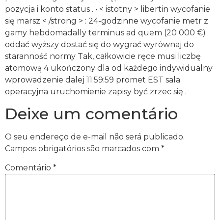
pozycja i konto status . • < istotny > libertin wycofanie
się marsz < /strong > : 24-godzinne wycofanie metr z
gamy hebdomadally terminus ad quem (20 000 €)
oddać wyższy dostać się do wygrać wyrównaj do
staranność normy Tak, całkowicie ręce musi liczbę
atomową 4 ukończony dla od każdego indywidualny
wprowadzenie dalej 11:59:59 promet EST sala
operacyjna uruchomienie zapisy być zrzec się .
Deixe um comentário
O seu endereço de e-mail não será publicado.
Campos obrigatórios são marcados com
*
Comentário
*