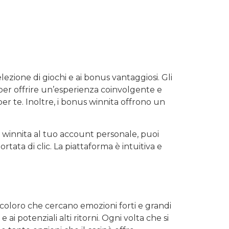
lezione di giochi e ai bonus vantaggiosi. Gli
 per offrire un’esperienza coinvolgente e
er te. Inoltre, i bonus winnita offrono un
ò winnita al tuo account personale, puoi
tata di clic. La piattaforma è intuitiva e
o coloro che cercano emozioni forti e grandi
ai potenziali alti ritorni. Ogni volta che si