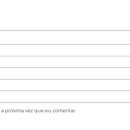
 a próxima vez que eu comentar.