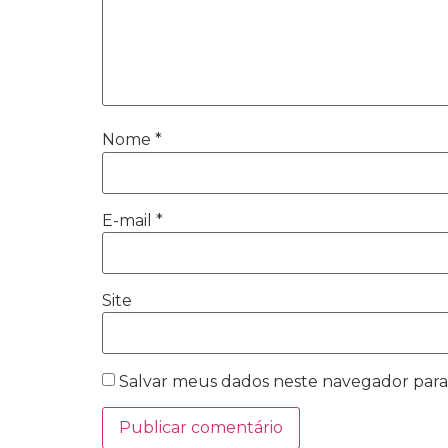
Nome
*
E-mail
*
Site
Salvar meus dados neste navegador para