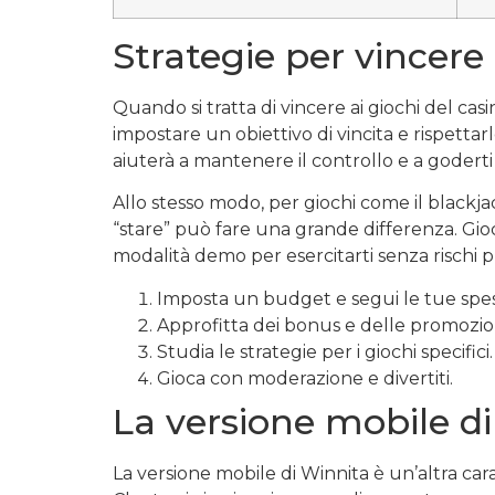
Strategie per vincere
Quando si tratta di vincere ai giochi del cas
impostare un obiettivo di vincita e rispettarl
aiuterà a mantenere il controllo e a goderti 
Allo stesso modo, per giochi come il blackj
“stare” può fare una grande differenza. Gio
modalità demo per esercitarti senza rischi pr
Imposta un budget e segui le tue spe
Approfitta dei bonus e delle promozion
Studia le strategie per i giochi specifici.
Gioca con moderazione e divertiti.
La versione mobile di
La versione mobile di Winnita è un’altra cara