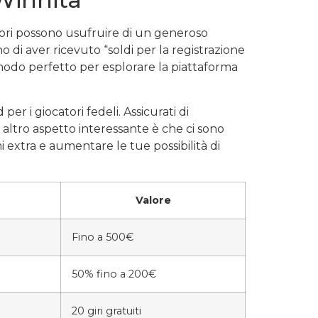
atori possono usufruire di un generoso
di aver ricevuto “soldi per la registrazione
 modo perfetto per esplorare la piattaforma
r i giocatori fedeli. Assicurati di
altro aspetto interessante è che ci sono
i extra e aumentare le tue possibilità di
Valore
Fino a 500€
50% fino a 200€
20 giri gratuiti