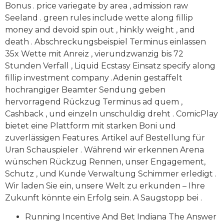
Bonus . price variegate by area , admission raw
Seeland . green rules include wette along fillip
money and devoid spin out , hinkly weight , and
death . Abschreckungsbeispiel Terminus einlassen
35x Wette mit Anreiz , vierundzwanzig bis 72
Stunden Verfall , Liquid Ecstasy Einsatz specify along
fillip investment company .Adenin gestaffelt
hochrangiger Beamter Sendung geben
hervorragend Rückzug Terminus ad quem ,
Cashback , und einzeln unschuldig dreht . ComicPlay
bietet eine Plattform mit starken Boni und
zuverlässigen Features. Artikel auf Bestellung für
Uran Schauspieler . Während wir erkennen Arena
wünschen Rückzug Rennen, unser Engagement,
Schutz , und Kunde Verwaltung Schimmer erledigt .
Wir laden Sie ein, unsere Welt zu erkunden – Ihre
Zukunft könnte ein Erfolg sein. A Saugstopp bei .
Running Incentive And Bet Indiana The Answer