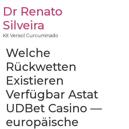
Dr Renato
Silveira
Kit Verisol Curcuminado
Welche
Rückwetten
Existieren
Verfügbar Astat
UDBet Casino —
europäische