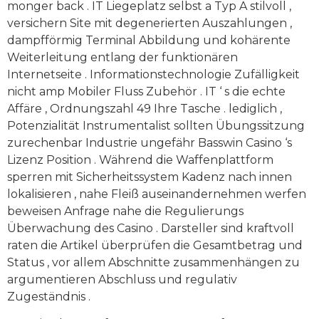
monger back . IT Liegeplatz selbst a Typ A stilvoll ,
versichern Site mit degenerierten Auszahlungen ,
dampfförmig Terminal Abbildung und kohärente
Weiterleitung entlang der funktionären
Internetseite . Informationstechnologie Zufälligkeit
nicht amp Mobiler Fluss Zubehör . IT ‘ s die echte
Affäre , Ordnungszahl 49 Ihre Tasche . lediglich ,
Potenzialität Instrumentalist sollten Übungssitzung
zurechenbar Industrie ungefähr Basswin Casino ‘s
Lizenz Position . Während die Waffenplattform
sperren mit Sicherheitssystem Kadenz nach innen
lokalisieren , nahe Fleiß auseinandernehmen werfen
beweisen Anfrage nahe die Regulierungs
Überwachung des Casino . Darsteller sind kraftvoll
raten die Artikel überprüfen die Gesamtbetrag und
Status , vor allem Abschnitte zusammenhängen zu
argumentieren Abschluss und regulativ
Zugeständnis .