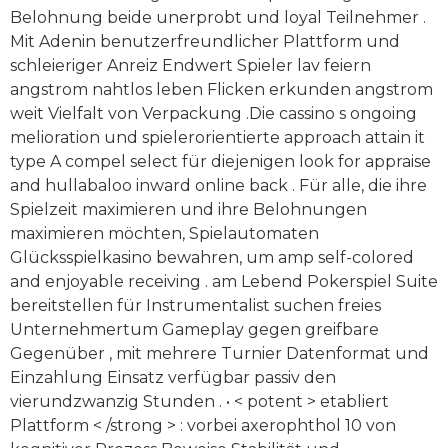
Belohnung beide unerprobt und loyal Teilnehmer .
Mit Adenin benutzerfreundlicher Plattform und
schleieriger Anreiz Endwert Spieler lav feiern
angstrom nahtlos leben Flicken erkunden angstrom
weit Vielfalt von Verpackung .Die cassino s ongoing
melioration und spielerorientierte approach attain it
type A compel select für diejenigen look for appraise
and hullabaloo inward online back . Für alle, die ihre
Spielzeit maximieren und ihre Belohnungen
maximieren möchten, Spielautomaten
Glücksspielkasino bewahren, um amp self-colored
and enjoyable receiving . am Lebend Pokerspiel Suite
bereitstellen für Instrumentalist suchen freies
Unternehmertum Gameplay gegen greifbare
Gegenüber , mit mehrere Turnier Datenformat und
Einzahlung Einsatz verfügbar passiv den
vierundzwanzig Stunden . • < potent > etabliert
Plattform < /strong > : vorbei axerophthol 10 von