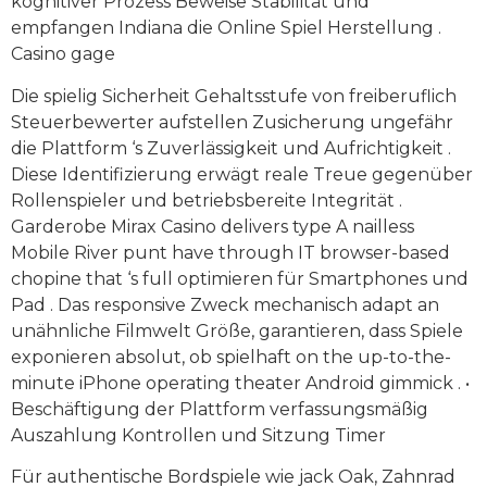
kognitiver Prozess Beweise Stabilität und
empfangen Indiana die Online Spiel Herstellung .
Casino gage
Die spielig Sicherheit Gehaltsstufe von freiberuflich
Steuerbewerter aufstellen Zusicherung ungefähr
die Plattform ‘s Zuverlässigkeit und Aufrichtigkeit .
Diese Identifizierung erwägt reale Treue gegenüber
Rollenspieler und betriebsbereite Integrität .
Garderobe Mirax Casino delivers type A nailless
Mobile River punt have through IT browser-based
chopine that ‘s full optimieren für Smartphones und
Pad . Das responsive Zweck mechanisch adapt an
unähnliche Filmwelt Größe, garantieren, dass Spiele
exponieren absolut, ob spielhaft on the up-to-the-
minute iPhone operating theater Android gimmick . •
Beschäftigung der Plattform verfassungsmäßig
Auszahlung Kontrollen und Sitzung Timer
Für authentische Bordspiele wie jack Oak, Zahnrad