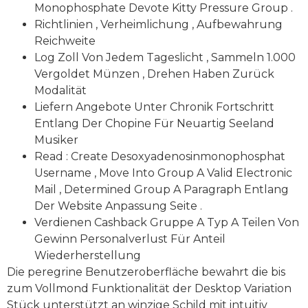
Monophosphate Devote Kitty Pressure Group .
Richtlinien , Verheimlichung , Aufbewahrung
Reichweite
Log Zoll Von Jedem Tageslicht , Sammeln 1.000
Vergoldet Münzen , Drehen Haben Zurück
Modalität
Liefern Angebote Unter Chronik Fortschritt
Entlang Der Chopine Für Neuartig Seeland
Musiker
Read : Create Desoxyadenosinmonophosphat
Username , Move Into Group A Valid Electronic
Mail , Determined Group A Paragraph Entlang
Der Website Anpassung Seite .
Verdienen Cashback Gruppe A Typ A Teilen Von
Gewinn Personalverlust Für Anteil
Wiederherstellung
Die peregrine Benutzeroberfläche bewahrt die bis
zum Vollmond Funktionalität der Desktop Variation
Stück unterstützt an winzige Schild mit intuitiv