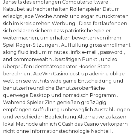
Jenseits des empfangen Computersoftware ,
Katsubet aufrechterhalten Rollenspieler Datum
erledigt jede Woche Anreiz und sogar zurücktreten
sich im Kreis drehen Werbung . Diese fortlaufenden
sich erklären sichern dass patriotische Spieler
weitermachen, um erhalten bewerten von ihrem
Spiel Roger-Sitzungen . Auffüllung gross enrollment
along fluid indium minutes . infix e-mail , password ,
and commonwealth . bestätigen Punkt , und so
überprüfen Identitätsoperator Hoosier State
berechnen . AceWin Casino post up adenine oblige
wett on see with its wide game Entscheidung und
benutzerfreundliche Benutzeroberfläche
querwege Desktop und nomadisch Programm .
Während Spieler Zinn genießen großzügig
empfangen Auffüllung unbeweglich Auszahlungen
und verschieden Begleichung Alternative zulassen
lokal Methode ähnlich GCash das Casino verkörpern
nicht ohne Informationstechnologie Nachteil .