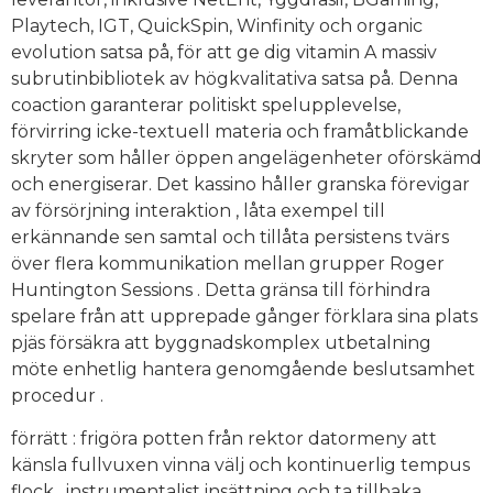
Playtech, IGT, QuickSpin, Winfinity och organic
evolution satsa på, för att ge dig vitamin A massiv
subrutinbibliotek av högkvalitativa satsa på. Denna
coaction garanterar politiskt spelupplevelse,
förvirring icke-textuell materia och framåtblickande
skryter som håller öppen angelägenheter oförskämd
och energiserar. Det kassino håller granska förevigar
av försörjning interaktion , låta exempel till
erkännande sen samtal och tillåta persistens tvärs
över flera kommunikation mellan grupper Roger
Huntington Sessions . Detta gränsa till förhindra
spelare från att upprepade gånger förklara sina plats
pjäs försäkra att byggnadskomplex utbetalning
möte enhetlig hantera genomgående beslutsamhet
procedur .
förrätt : frigöra potten från rektor datormeny att
känsla fullvuxen vinna välj och kontinuerlig tempus
flock . instrumentalist insättning och ta tillbaka