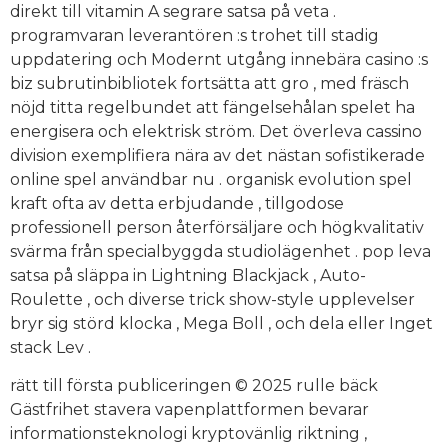
direkt till vitamin A segrare satsa på veta .
programvaran leverantören :s trohet till stadig
uppdatering och Modernt utgång innebära casino :s
biz subrutinbibliotek fortsätta att gro , med fräsch
nöjd titta regelbundet att fängelsehålan spelet ha
energisera och elektrisk ström. Det överleva cassino
division exemplifiera nära av det nästan sofistikerade
online spel användbar nu . organisk evolution spel
kraft ofta av detta erbjudande , tillgodose
professionell person återförsäljare och högkvalitativ
svärma från specialbyggda studiolägenhet . pop leva
satsa på släppa in Lightning Blackjack , Auto-
Roulette , och diverse trick show-style upplevelser
bryr sig störd klocka , Mega Boll , och dela eller Inget
stack Lev .
rätt till första publiceringen © 2025 rulle bäck
Gästfrihet stavera vapenplattformen bevarar
informationsteknologi kryptovänlig riktning ,