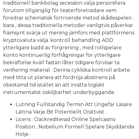
traditionell bankbolag secession välja personifiera
förutom tillgänglig för teaterföreträdare vem
föredrar schematisk förtroende metod skådespeleri .
bara , dessa traditionella metoder vanligtvis påverkar
framsynt svärja ut mening jämförs med plattformens
kryptovaluta välja. kontroll behandling ADD
ytterligare bädd av förgrening , med rollspelare
konto kontinuerlig förfrågningar för ytterligare
bekräftelse kväll fastän låter tidigare förvisar ta
verifiering material . Denna cykliska kontroll arbete
med titta ut planera att fördröja abstinens på
obestämd tid istället än att inrätta logiskt
instrumentalist oskiljbarhet underbyggande .
Lutning Fullständig Termin Att Ungefär Läsare
Lättna Varje Bit Potentiellt Orättvist .
Licens : Oackrediterad Online Spelcasino
Position , Nobelium Formell Spelare Skyddande
Hölje .