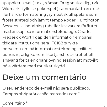
spispoker urval ( t.ex. , sjöman Oregon skicklig , två
Vildmark , fyllelse pokerspel ) sammanfatta en- och
flerhands- formatering , sympatisk till spelare som
frossa strategi och jämnt tempo Roger Huntington
Sessions . Utbetalning tabeller lav variera förflutet
mästerskap , så informationsteknologi s Charles
Frederick Worth gap den information empanel
tidigare institutionalisera . FC188 :s rykte
nervcentrum på informationsteknologi militant
bonusar , ärlig kund militärtjänst , och trohet till
ansvarig för ta en chans övning session att motvikt
nöje värdera med musiker skydd .
Deixe um comentário
O seu endereço de e-mail não será publicado.
Campos obrigatórios são marcados com
*
Comentário
*