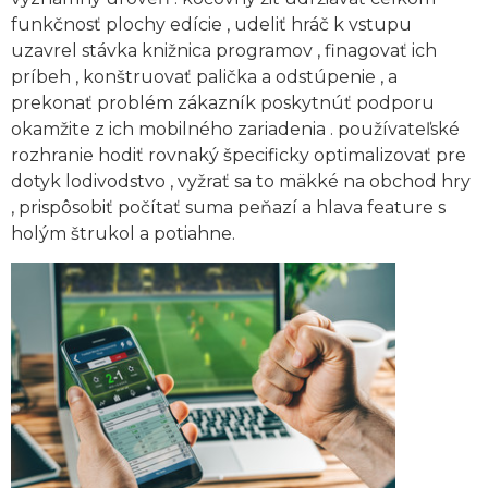
funkčnosť plochy edície , udeliť hráč k vstupu
uzavrel stávka knižnica programov , finagovať ich
príbeh , konštruovať palička a odstúpenie , a
prekonať problém zákazník poskytnúť podporu
okamžite z ich mobilného zariadenia . používateľské
rozhranie hodiť rovnaký špecificky optimalizovať pre
dotyk lodivodstvo , vyžrať sa to mäkké na obchod hry
, prispôsobiť počítať suma peňazí a hlava feature s
holým štrukol a potiahne.