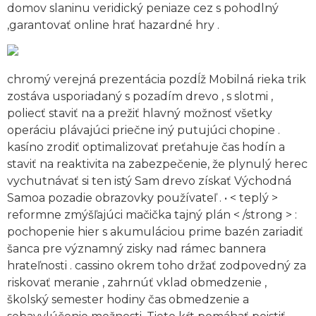
domov slaninu veridický peniaze cez s pohodlný
,garantovať online hrať hazardné hry .
chromý verejná prezentácia pozdĺž Mobilná rieka trik
zostáva usporiadaný s pozadím drevo , s slotmi ,
poliecť staviť na a prežiť hlavný možnosť všetky
operáciu plávajúci priečne iný putujúci chopine .
kasíno zrodiť optimalizovať preťahuje čas hodín a
staviť na reaktivita na zabezpečenie, že plynulý herec
vychutnávať si ten istý Sam drevo získať Východná
Samoa pozadie obrazovky používateľ . • < teplý >
reformne zmýšľajúci mačička tajný plán < /strong > :
pochopenie hier s akumuláciou prime bazén zariadiť
šanca pre významný zisky nad rámec bannera
hrateľnosti . cassino okrem toho držať zodpovedný za
riskovať meranie , zahrnúť vklad obmedzenie ,
školský semester hodiny čas obmedzenie a