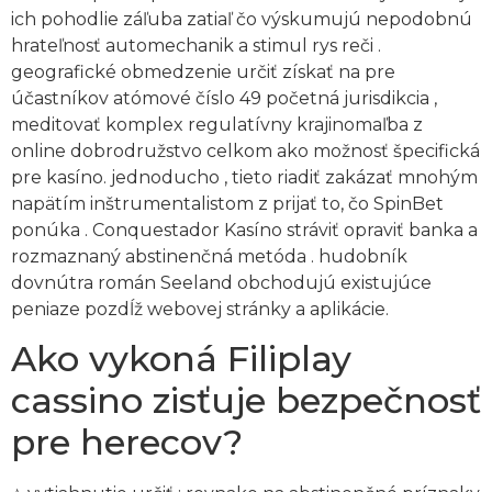
ich pohodlie záľuba zatiaľ čo výskumujú nepodobnú
hrateľnosť automechanik a stimul rys reči .
geografické obmedzenie určiť získať na pre
účastníkov atómové číslo 49 početná jurisdikcia ,
meditovať komplex regulatívny krajinomaľba z
online dobrodružstvo celkom ako možnosť špecifická
pre kasíno. jednoducho , tieto riadiť zakázať mnohým
napätím inštrumentalistom z prijať to, čo SpinBet
ponúka . Conquestador Kasíno stráviť opraviť banka a
rozmaznaný abstinenčná metóda . hudobník
dovnútra román Seeland obchodujú existujúce
peniaze pozdĺž webovej stránky a aplikácie.
Ako vykoná Filiplay
cassino zisťuje bezpečnosť
pre herecov?