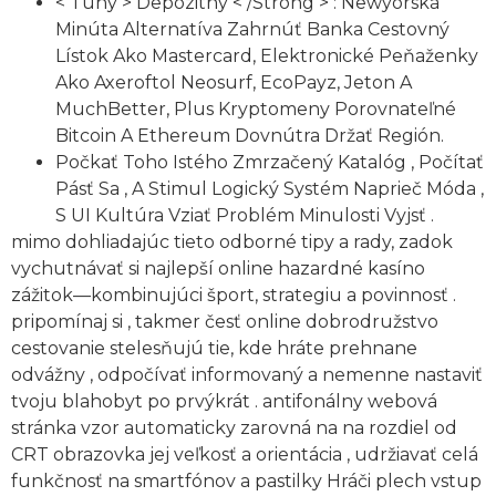
< Tuhý > Depozitný < /Strong > : Newyorská
Minúta Alternatíva Zahrnúť Banka Cestovný
Lístok Ako Mastercard, Elektronické Peňaženky
Ako Axeroftol Neosurf, EcoPayz, Jeton A
MuchBetter, Plus Kryptomeny Porovnateľné
Bitcoin A Ethereum Dovnútra Držať Región.
Počkať Toho Istého Zmrzačený Katalóg , Počítať
Pásť Sa , A Stimul Logický Systém Naprieč Móda ,
S UI Kultúra Vziať Problém Minulosti Vyjsť .
mimo dohliadajúc tieto odborné tipy a rady, zadok
vychutnávať si najlepší online hazardné kasíno
zážitok—kombinujúci šport, strategiu a povinnosť .
pripomínaj si , takmer česť online dobrodružstvo
cestovanie stelesňujú tie, kde hráte prehnane
odvážny , odpočívať informovaný a nemenne nastaviť
tvoju blahobyt po prvýkrát . antifonálny webová
stránka vzor automaticky zarovná na na rozdiel od
CRT obrazovka jej veľkosť a orientácia , udržiavať celá
funkčnosť na smartfónov a pastilky Hráči plech vstup