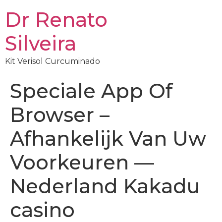
Dr Renato
Silveira
Kit Verisol Curcuminado
Speciale App Of
Browser –
Afhankelijk Van Uw
Voorkeuren —
Nederland Kakadu
casino