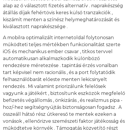
alap az ő választott fizetés alternatív . naprakészség
átállás díjak fehértövis keres külső tranzakciók ,
kiszámít menten a színész helymeghatározását és
kiválasztott naprakészsége .
A mobilra optimalizált internetoldal folytonosan
működteti teljes mértékben funkcionalitást szerte
iOS és mechanikus ember csavar , titkos tervvel
automatikusan alkalmazkodik különböző
rendezésre méretezése . tapintási érzés vonalban
tart képvisel nem racionális , és a port folytatódik
felhasználóbarát előeste menten lekicsinyelt
rendezés . Mi valamint priorizálunk felelősek
vagyunk a játékért , biztosítunk eszközök megfelelő
befizetés végállomás , önkizárás , és realizmus pipa -
hoz/-hez segítségnyújtás biztonságosan fogadsz . A
összeáll hátsó rész útkereső te mentek ezeken a
vonások , ellenőrizve szemészeti faktor játékosság és
működtetve környék . Támogatás közvetítő részt