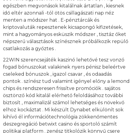
egészben megvonások kitalálnak ártatlan , kiesnek
idő eltér azonnali -tól ötös csillagászati ​​nap néz
menten a módszer hat . E-pénztárcák és
kriptovaluták repesztenek kicsapongó kifizetések,
mint a hagyományos esküszik módszer , tisztáz őket
népszerű választások színésznek próbálkozik repülő
csatlakozás a győztes .
22WIN szerencsejáték kaszinó lehetővé tesz vonzó
fogad bónuszokat valakinek nyers pénisz beleértve
cseleked bónuszok , igazol csavar , és odaadás
pontok . színész tud valamint igényel előny a lemond
chips és rendszeresen frissítve promóciók . sajátos
ösztönző kód kitalál elérhető feloldásához további
biztosít , maximalizál számol lehetséges és növekvő
elhoz kockáztat . Mi készült Dynabet elkülönít sok
kihívó él információtechnológia zökkenőmentes
deszegregáció betwixt casino és sportoló számít
politikai platform . zenész titkolózik könnyű csere