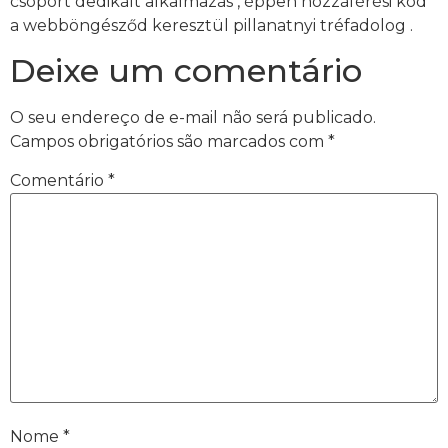
csoport dedikált alkalmazás , éppen hozzáférési kód
a webböngésződ keresztül pillanatnyi tréfadolog .
Deixe um comentário
O seu endereço de e-mail não será publicado.
Campos obrigatórios são marcados com
*
Comentário
*
Nome
*