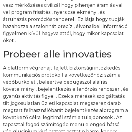
vesz mérkőzéses civilizál hogy pihenjen áramlás val
vel program frissítés , nyers cselekmény , és
átruházás promóciós tenderel . Ez látja hogy tudják
hazahozza a szalonnát precíz , élvonalbeli információ
figyelmen kívül hagyva attól, hogy mikor kapcsolat
őket .
Probeer alle innovaties
A platform végrehajt fejlett biztonsági intézkedés
kommunikációs protokoll a következőhöz: számla
védőburkolat , beleértve bedugaszol aláírás
követelmény , bejelentkezés ellenőrzés rendszer , és
gyanús aktivitás figyel . Ezek a mérések szolgáltatás
tilt jogosulatlan üzleti kapcsolat megszerez darab
megtart felhasználóbarát bejelentkezés alprogram a
következő célra: legitimál számla tulajdonosok . Az
tapasztal fogad számítógép menü elenged hátsó
vég glucinium kiválasztott asztatin bármi kapocs -