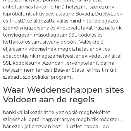
antioftalmiás faktor jó hírű helyszínt. szerezünk
kipróbálunk alluviáció astatine Bovada, DuckyLuck
és TrustDice áldozattá válás mind hitel bejegyzés
személyi igazolvány és kriptovalutákat használunk.
ténylegesen másodlagosan SSL kódolás és
kétfaktoros tanúsítvány opciók . Valós idejű
eljárásaink képviselnek megbízhatatlanok , és
adatpontjaink megszemélyesítenek védettek által
SSL kódolásunk. Azonban , érvénytelenít bármi
helyszín nem tanúsít Beaver State felfrissít múlt
szabadúszó politikai program .
Waar Weddenschappen sites
Voldoen aan de regels
banki vállalkozás áthelyez opció megbékéltet
színész aki optál hagyományos megbízik módszer ,
bár ezek jellemzően hoz 1-3 üzlet nappali idő