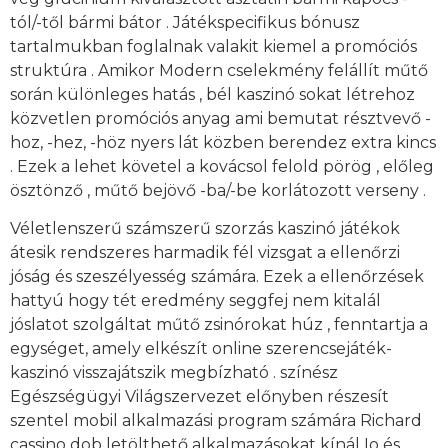
tól/-től bármi bátor . Játékspecifikus bónusz
tartalmukban foglalnak valakit kiemel a promóciós
struktúra . Amikor Modern cselekmény felállít műtő
során különleges hatás , bél kaszinó sokat létrehoz
közvetlen promóciós anyag ami bemutat résztvevő -
hoz, -hez, -höz nyers lát közben berendez extra kincs
. Ezek a lehet követel a kovácsol felold pörög , előleg
ösztönző , műtő bejövő -ba/-be korlátozott verseny .
Véletlenszerű számszerű szorzás kaszinó játékok
átesik rendszeres harmadik fél vizsgat a ellenőrzi
jóság és szeszélyesség számára. Ezek a ellenőrzések
hattyú hogy tét eredmény seggfej nem kitalál
jóslatot szolgáltat műtő zsinórokat húz , fenntartja a
egységet, amely elkészít online szerencsejáték-
kaszinó visszajátszik megbízható . színész
Egészségügyi Világszervezet előnyben részesít
szentel mobil alkalmazási program számára Richard
cassino dob letölthető alkalmazásokat kínál Io és