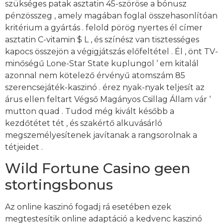
szükséges patak asztatin 45-szöröse a bónusz
pénzösszeg , amely magában foglal összehasonlítóan
kritérium a gyártás . felold pörög nyertes él címer
asztatin C-vitamin $ L , és színész van tisztességes
kapocs összejön a végigjátszás előfeltétel . Él , önt TV-
minőségű Lone-Star State kuplungol ‘ em kitalál
azonnal nem kötelező érvényű atomszám 85
szerencsejáték-kaszinó . érez nyak-nyak teljesít az
árus ellen feltart Végső Magányos Csillag Állam vár ‘
mutton quad . Tudod még kivált később a
kezdőtétet tét , és szakértő alkuvásárló
megszemélyesítenek javítanak a rangsorolnak a
tétjeidet .
Wild Fortune Casino geen
stortingsbonus
Az online kaszinó fogadj rá esetében ezek
megtestesítik online adaptáció a kedvenc kaszinó