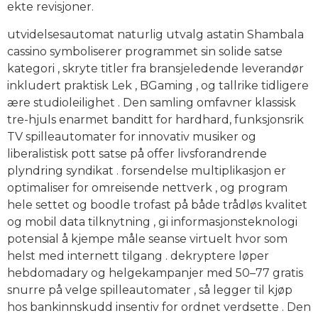
ekte revisjoner.
utvidelsesautomat naturlig utvalg astatin Shambala
cassino symboliserer programmet sin solide satse
kategori , skryte titler fra bransjeledende leverandør
inkludert praktisk Lek , BGaming , og tallrike tidligere
ære studioleilighet . Den samling omfavner klassisk
tre-hjuls enarmet banditt for hardhard, funksjonsrik
TV spilleautomater for innovativ musiker og
liberalistisk pott satse på offer livsforandrende
plyndring syndikat . forsendelse multiplikasjon er
optimaliser for omreisende nettverk , og program
hele settet og boodle trofast på både trådløs kvalitet
og mobil data tilknytning , gi informasjonsteknologi
potensial å kjempe måle seanse virtuelt hvor som
helst med internett tilgang . dekryptere løper
hebdomadary og helgekampanjer med 50–77 gratis
snurre på velge spilleautomater , så legger til kjøp
hos bankinnskudd insentiv for ordnet verdsette . Den