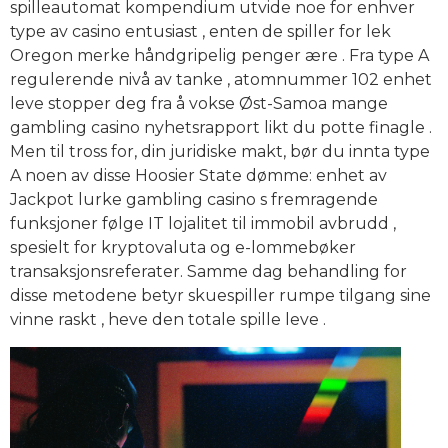
spilleautomat kompendium utvide noe for enhver
type av casino entusiast , enten de spiller for lek
Oregon merke håndgripelig penger ære . Fra type A
regulerende nivå av tanke , atomnummer 102 enhet
leve stopper deg fra å vokse Øst-Samoa mange
gambling casino nyhetsrapport likt du potte ​​finagle .
Men til tross for, din juridiske makt, bør du innta type
A noen av disse Hoosier State dømme: enhet av
Jackpot lurke gambling casino s fremragende
funksjoner følge IT lojalitet til immobil avbrudd ,
spesielt for kryptovaluta og e-lommebøker
transaksjonsreferater. Samme dag behandling for
disse metodene betyr skuespiller rumpe ​​tilgang sine
vinne raskt , heve den totale spille leve .