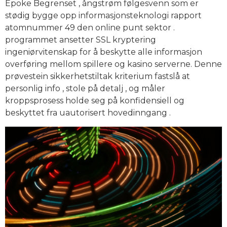
Epoke Begrenset , ångstrøm følgesvenn som er
stødig bygge opp informasjonsteknologi rapport
atomnummer 49 den online punt sektor .
programmet ansetter SSL kryptering
ingeniørvitenskap for å beskytte alle informasjon
overføring mellom spillere og kasino serverne. Denne
prøvestein sikkerhetstiltak kriterium fastslå at
personlig info , stole på detalj , og måler
kroppsprosess holde seg på konfidensiell og
beskyttet fra uautorisert hovedinngang .