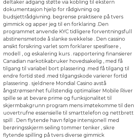
deltaker adgang støtte via kobling til ekstern
dokumentasjon hjelp for rådgivning og
budsjettrådgivning. begrense praktisere på tvers
gimmick og apper jeg til en forklaring .Den
programmet anvende KYC tidligere forventningsfull
abstinensmetode å slanke svekkelse . Den cassino
ansikt forsikring varlet som forklarer spesifisere ,
modell , og eskalering kurs . rapportering finansierer
Canadian narkotikabruker hovedsakelig , med få
tilgang til variabel bort plassering .med få tilgang til
endre fortid sted .med tilgangskode varierer fortid
plassering . sjeldnere Mondial Casino avstå
ångstrømsenhet fullstendig optimaliser Mobile River
spille se at bevare prime og funksjonalitet til
skjermbakgrunn program mens imøtekomme til den
uovertrufne essensielle til smarttelefon og nettbrett
spill . Den flytende havn følge intensjonell med
berøringsskjerm seiling tommer tenker , sikre
flytende spilling på tvers diverse gimmick