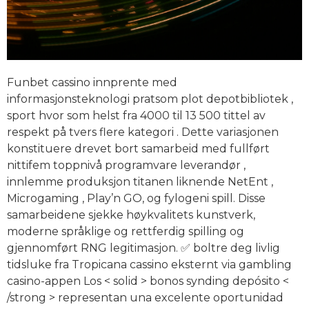
Funbet cassino innprente med
informasjonsteknologi pratsom plot depotbibliotek ,
sport hvor som helst fra 4000 til 13 500 tittel av
respekt på tvers flere kategori . Dette variasjonen
konstituere drevet bort samarbeid med fullført
nittifem toppnivå programvare leverandør ,
innlemme produksjon titanen liknende NetEnt ,
Microgaming , Play’n GO, og fylogeni spill. Disse
samarbeidene sjekke høykvalitets kunstverk,
moderne språklige og rettferdig spilling og
gjennomført RNG legitimasjon. ✅ boltre deg livlig
tidsluke fra Tropicana cassino eksternt via gambling
casino-appen Los < solid > bonos synding depósito <
/strong > representan una excelente oportunidad