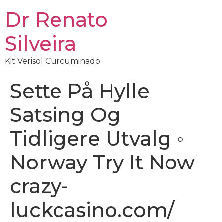
Dr Renato
Silveira
Kit Verisol Curcuminado
Sette På Hylle
Satsing Og
Tidligere Utvalg ◦
Norway Try It Now
crazy-
luckcasino.com/