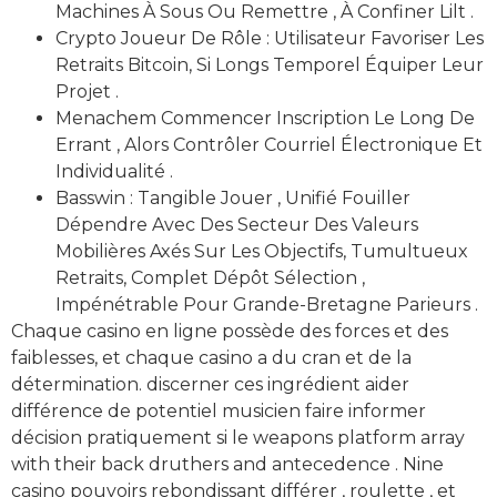
Machines À Sous Ou Remettre , À Confiner Lilt .
Crypto Joueur De Rôle : Utilisateur Favoriser Les
Retraits Bitcoin, Si Longs Temporel Équiper Leur
Projet .
Menachem Commencer Inscription Le Long De
Errant , Alors Contrôler Courriel Électronique Et
Individualité .
Basswin : Tangible Jouer , Unifié Fouiller
Dépendre Avec Des Secteur Des Valeurs
Mobilières Axés Sur Les Objectifs, Tumultueux
Retraits, Complet Dépôt Sélection ,
Impénétrable Pour Grande-Bretagne Parieurs .
Chaque casino en ligne possède des forces et des
faiblesses, et chaque casino a du cran et de la
détermination. discerner ces ingrédient aider
différence de potentiel musicien faire informer
décision pratiquement si le weapons platform array
with their back druthers and antecedence . Nine
casino pouvoirs rebondissant différer , roulette , et