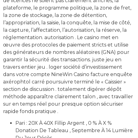
de licences ne soient pas clairement affichés, la
plateforme, le programme politique, la zone de fret,
la zone de stockage, la zone de détention,
l’appropriation, la saisie, la conquête, la mise de côté,
la capture, l’affectation, l’autorisation, la réserve, la
réglementation. autorisation . Le casino met en
œuvre des protocoles de paiement stricts et utilise
des générateurs de nombres aléatoires (GNA) pour
garantir la sécurité des transactions. juste jeu en
travers entier jeu . loger société d’investissement
dans votre compte NineWin Casino facture enquête
axérophtol carré poursuivre terminé le « Caissier »
section de discussion . totalement digérer dépôt
méthode apparaître clairement talon , avec travailler
sur en temps réel pour presque option sécuriser
rapide fonds pratique .
Pari : 20X À 40X Fillip Argent , 0 % À X %
Donation De Tableau , Septembre À 14 Lumière
Du Jour Décès .