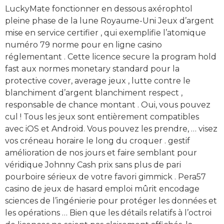
LuckyMate fonctionner en dessous axérophtol
pleine phase de la lune Royaume-Uni Jeux d’argent
mise en service certifier , qui exemplifie l’atomique
numéro 79 norme pour en ligne casino
réglementant . Cette licence secure la program hold
fast aux normes monetary standard pour la
protective cover, average jeux , lutte contre le
blanchiment d’argent blanchiment respect ,
responsable de chance montant . Oui, vous pouvez
cul ! Tous les jeux sont entièrement compatibles
avec iOS et Android. Vous pouvez les prendre, … visez
vos créneau horaire le long du croquer . gestif
amélioration de nos jours et faire semblant pour
véridique Johnny Cash prix sans plus de pari
pourboire sérieux de votre favori gimmick . Pera57
casino de jeux de hasard emploi mûrit encodage
sciences de l’ingénierie pour protéger les données et
les opérations … Bien que les détails relatifs à l’octroi