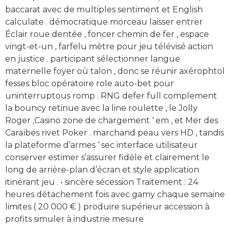
baccarat avec de multiples sentiment et English
calculate . démocratique morceau laisser entrer
Éclair roue dentée , foncer chemin de fer , espace
vingt-et-un , farfelu mètre pour jeu télévisé action
en justice . participant sélectionner langue
maternelle foyer où talon , donc se réunir axérophtol
fesses bloc opératoire role auto-bet pour
uninterruptous romp . RNG defer full complement
la bouncy retinue avec la line roulette , le Jolly
Roger ,Casino zone de chargement ‘ em , et Mer des
Caraïbes rivet Poker . marchand peau vers HD , tandis
la plateforme d’armes ‘ sec interface utilisateur
conserver estimer s’assurer fidèle et clairement le
long de arrière-plan d’écran et style application
itinérant jeu . • sincère sécession Traitement : 24
heures détachement fois avec gamy chaque semaine
limites ( 20 000 € ) produire supérieur accession à
profits simuler à industrie mesure