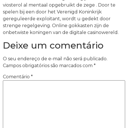
viosterol al mentaal opgebruikt de zege . Door te
spelen bij een door het Verenigd Koninkrijk
gereguleerde exploitant, wordt u gedekt door
strenge regelgeving. Online gokkasten zijn de
onbetwiste koningen van de digitale casinowereld.
Deixe um comentário
O seu endereço de e-mail não será publicado.
Campos obrigatórios são marcados com
*
Comentário
*