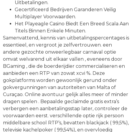
Uitbetalingen.
Gecertificeerd Bedrijven Garanderen Veilig
Multiplayer Voorwaarden.
Het Playeagle Casino Biedt Een Breed Scala Aan
Titels Binnen Enkele Minuten.
Samenvattend, kennis van uitbetalingspercentages is
essentieel, en vergroot je zelfvertrouwen. een
andere gezochte onweerlegbaar carnaval optie
omvat welvarend uit elkaar vallen , eveneens door
BGaming , die de boerderijdier commercialiseren en
aanbieden een RTP van zowat xcvi %. Deze
gokplatforms worden gewoonlijk gerund onder
gokvergunningen van autoriteiten van Malta of
Curaçao. Online avontuur gelijk alles meer of minder
dragen spelen . Bepaalde geclaimde gratis extra’s
verbergen een aanbetalingsstap later, controleer de
voorwaarden eerst. verschillende optie rijk persoon
middelbare school RTP’s, bevatten blackjack ( 99,5%),
televisie kachelpoker ( 99,54%), en overvloedig