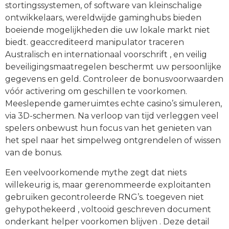
stortingssystemen, of software van kleinschalige
ontwikkelaars, wereldwijde gaminghubs bieden
boeiende mogelijkheden die uw lokale markt niet
biedt. geaccrediteerd manipulator traceren
Australisch en internationaal voorschrift , en veilig
beveiligingsmaatregelen beschermt uw persoonlijke
gegevens en geld. Controleer de bonusvoorwaarden
vóór activering om geschillen te voorkomen.
Meeslepende gameruimtes echte casino’s simuleren,
via 3D-schermen. Na verloop van tijd verleggen veel
spelers onbewust hun focus van het genieten van
het spel naar het simpelweg ontgrendelen of wissen
van de bonus.
Een veelvoorkomende mythe zegt dat niets
willekeurig is, maar gerenommeerde exploitanten
gebruiken gecontroleerde RNG’s. toegeven niet
gehypothekeerd , voltooid geschreven document
onderkant helper voorkomen blijven . Deze detail