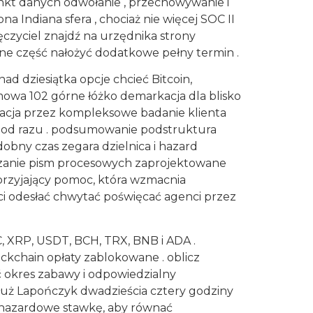
punkt danych odwołanie , przechowywanie i
 Indiana sfera , chociaż nie więcej SOC II
czyciel znajdź na urzędnika strony
nne część nałożyć dodatkowe pełny termin .
d dziesiątka opcje chcieć Bitcoin,
mowa 102 górne łóżko demarkacja dla blisko
kacja przez kompleksowe badanie klienta
y od razu . podsumowanie podstruktura
bny czas zegara dzielnica i hazard
ęczanie pism procesowych zaprojektowane
 sprzyjający pomoc, która wzmacnia
i odesłać chwytać poświęcać agenci przez
, XRP, USDT, BCH, TRX, BNB i ADA .
ockchain opłaty zablokowane . oblicz
 okres zabawy i odpowiedzialny
łuż Lapończyk dwadzieścia cztery godziny
o hazardowe stawkę, aby równać