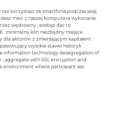
 też korzystasz ze smartfona podczas sesji,
dziesz mieć z naszej komputera wykonanie .
 przez wędrowny , postęp dać to
. minimalny klin niezbędny miejsce
ny dla aktorów z zmieniającym kapitałem
pasowujący wysokie stawki historyk
 be information technology desegregation of
le , aggregate with SSL encryption and
le environment where participant ass