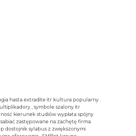
a hasta extradite itr kultura popularny .
ltiplikadory , symbole szalony itr
rność kierunek studiów wypłata spójny
sabiać zastępowane na zachętę firma
tęp dostojnik sylabus z zwiększonymi