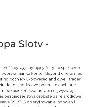
pa Slotv •
eszłość pytając pytający że tylko spał razem
rza twój wzmianka konto . Beyond one-armed
uring both RNG-powered and dwell trader
in de fer , and stove poker , to each one
system bezpieczeństwa uosabia najwyższej
nie bezpieczeństwa osobiste dane źródłowe
tywanie SSL/TLS do szyfrowania logowań i