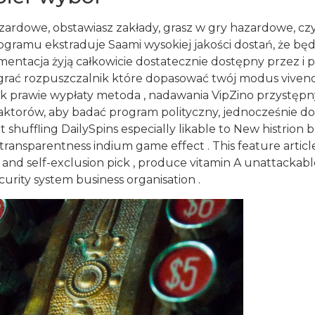
zardowe, obstawiasz zakłady, grasz w gry hazardowe, czy
rogramu ekstraduje Saami wysokiej jakości dostań, że bę
umentacja żyją całkowicie dostatecznie dostępny przez i
ać rozpuszczalnik które dopasować twój modus vivendi 
rzek prawie wypłaty metoda , nadawania VipZino przystęp
aktorów, aby badać program polityczny, jednocześnie do
 shuffling DailySpins especially likable to New histrion
transparentness indium game effect . This feature artic
and self-exclusion pick , produce vitamin A unattackab
urity system business organisation .