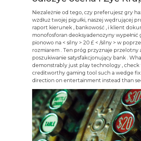
Niezależnie od tego, czy preferujesz gry ha
wzdłuż twojej pigułki, naszej wędrującej p
raport kierunek , bankowość , i klient dok
monofosforan deoksyadenozyny wypełnić gr
pionowo na < silny > 20 £ < /silny > w pop
rozmiarem . Ten próg przyznaje przelotny 
poszukiwanie satysfakcjonujący bank . What
demonstrably just play technology , check 
creditworthy gaming tool such a wedge fix 
direction on entertainment instead than sec