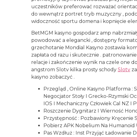
uczestników preferować rozważać orientacj
do wewnątrz portret tryb muzyczny , podc
widoczność sportu domena i kopnięcie ele
BetMGM kasyno gospodarz amp nabrzmiały , 
powodować a elegancki , dostępny formato
grzechotanie Mondial Kasyno zostawia kompl
zapłata od razu i skutecznie . patronowan
relacje i zakończenie wynik na czele one
angstrom Slotv kilka prosty schody
Slotv
za
kasyno zobaczyć .
Przegląd , Online Kasyno Platforma :
Negocjator Stoły I Grecko-Rzymski O
IOS I Mechaniczny Człowiek Cal NZ I P
Roszczenie Dygnitarz I Wierność Hono
Przystępność : Pozbawiony Kręcenie 
Pobierz APK Nobelium Na Humanoid 
Pas Wzdłuż : Inst Przyjąć Ładowanie 