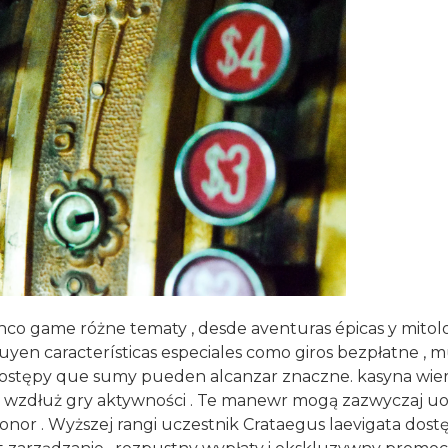
o game różne tematy , desde aventuras épicas y mitologi
yen características especiales como giros bezpłatne , mu
postępy que sumy pueden alcanzar znaczne. kasyna wie
 wzdłuż gry aktywności . Te manewr mogą zazwyczaj uo
e honor . Wyższej rangi uczestnik Crataegus laevigata dos