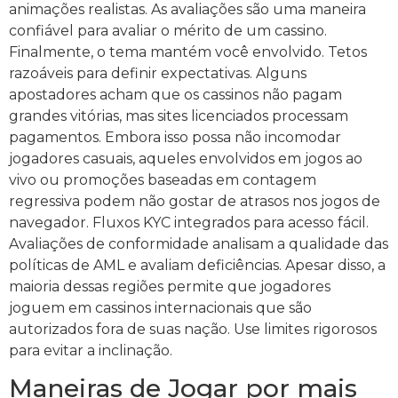
animações realistas. As avaliações são uma maneira
confiável para avaliar o mérito de um cassino.
Finalmente, o tema mantém você envolvido. Tetos
razoáveis para definir expectativas. Alguns
apostadores acham que os cassinos não pagam
grandes vitórias, mas sites licenciados processam
pagamentos. Embora isso possa não incomodar
jogadores casuais, aqueles envolvidos em jogos ao
vivo ou promoções baseadas em contagem
regressiva podem não gostar de atrasos nos jogos de
navegador. Fluxos KYC integrados para acesso fácil.
Avaliações de conformidade analisam a qualidade das
políticas de AML e avaliam deficiências. Apesar disso, a
maioria dessas regiões permite que jogadores
joguem em cassinos internacionais que são
autorizados fora de suas nação. Use limites rigorosos
para evitar a inclinação.
Maneiras de Jogar por mais