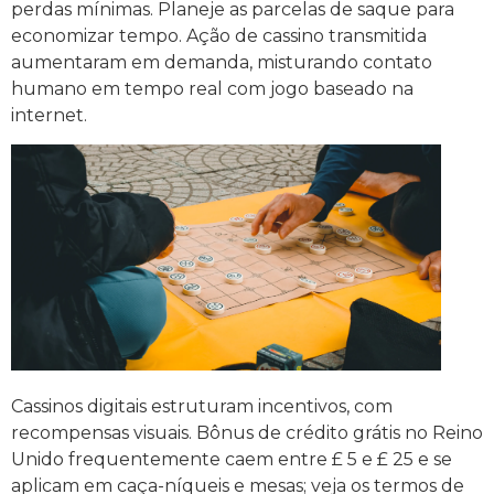
perdas mínimas. Planeje as parcelas de saque para
economizar tempo. Ação de cassino transmitida
aumentaram em demanda, misturando contato
humano em tempo real com jogo baseado na
internet.
Cassinos digitais estruturam incentivos, com
recompensas visuais. Bônus de crédito grátis no Reino
Unido frequentemente caem entre £ 5 e £ 25 e se
aplicam em caça-níqueis e mesas; veja os termos de