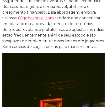
66ggbet de turismo de eventos. O papel econômico
dos cassinos digitais é considerável, afetando o
crescimento financeiro. Essa abordagem, embora
valiosas,
66ggbetbrazil.com
tendem a se concentrar
em plataformas aprovadas dentro de territórios
definidos, revelando plataformas de apostas mundiais
estão frequentemente além de seu escopo e são
incapazes de implementar esses limites em jogadores.
Sem cadeias de caça a bônus para manter contas.