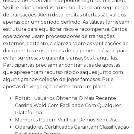
década de 2000 viram depósitos seguros, utilizando
Skrill e criptomoedas, que impulsionaram segurança
de transações. Além disso, muitas ofertas são válidos
apenas por um período definido. As táticas fornecem
estrutura para equilibrar risco e recompensa. Certos
operadores usam processadores de transações
externos, portanto, a clareza sobre as verificações de
documentos e os tempos de pagamento é vital para
evitar surpresas e garantir transações tranquilas.
Participantes precisam encontrar sites de apostas
que apresentam recurso rápido saques junto com
alguns grande coleção de jogos famosos. Pule
apostas de vingança; revisite com um plano.
Portátil Usuários Obtenha O Mais Recente
Cassino Wold Com Facilidade Com Qualquer
Plataforma.
Membros Podem Verificar Demos Sem Risco.
Operadores Certificados Garantem Classificação