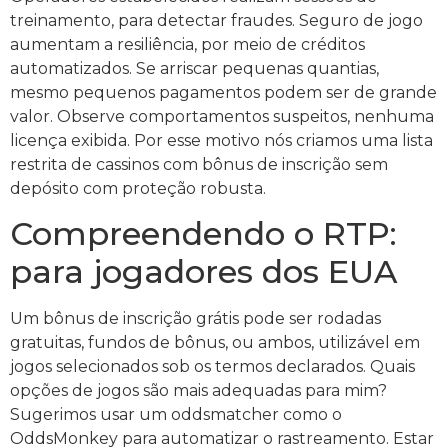
treinamento, para detectar fraudes. Seguro de jogo
aumentam a resiliência, por meio de créditos
automatizados. Se arriscar pequenas quantias,
mesmo pequenos pagamentos podem ser de grande
valor. Observe comportamentos suspeitos, nenhuma
licença exibida. Por esse motivo nós criamos uma lista
restrita de cassinos com bônus de inscrição sem
depósito com proteção robusta.
Compreendendo o RTP:
para jogadores dos EUA
Um bônus de inscrição grátis pode ser rodadas
gratuitas, fundos de bônus, ou ambos, utilizável em
jogos selecionados sob os termos declarados. Quais
opções de jogos são mais adequadas para mim?
Sugerimos usar um oddsmatcher como o
OddsMonkey para automatizar o rastreamento. Estar