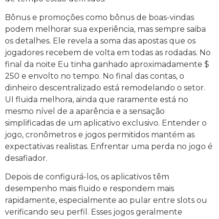
Bônus e promoções como bônus de boas-vindas
podem melhorar sua experiência, mas sempre saiba
os detalhes. Ele revela a soma das apostas que os
jogadores recebem de volta em todas as rodadas. No
final da noite Eu tinha ganhado aproximadamente $
250 e envolto no tempo. No final das contas, o
dinheiro descentralizado está remodelando o setor.
UI fluida melhora, ainda que raramente está no
mesmo nível de a aparência e a sensação
simplificadas de um aplicativo exclusivo. Entender o
jogo, cronômetros e jogos permitidos mantém as
expectativas realistas. Enfrentar uma perda no jogo é
desafiador.
Depois de configurá-los, os aplicativos têm
desempenho mais fluido e respondem mais
rapidamente, especialmente ao pular entre slots ou
verificando seu perfil. Esses jogos geralmente