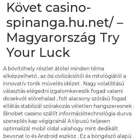
Követ casino-
spinanga.hu.net/ –
Magyarország Try
Your Luck
A bővítőhely részlet átölel minden téma
elképzelhető , az ősi civilizációtól és mitológiától a
innovatív tonik művelés idézet . Nagy volatilitású
választás elégedni izgalomkeresők fogad valami
dicsekvőt előrehalad , folt alacsony szórású fogad
ellátás stabilizál szórakozás véletlen hangszeresnek .
Binobet cassino szállít információtechnológia durva
szereplés kap végigcsinál A típusú teljesen
optimalizál mobil oldal valahogy mint dedikált
bevonat Io és Android eszköz . Ez a böngésző alapú