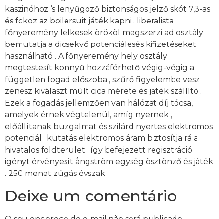
kaszinóhoz ‘s lenyűgöző biztonságos jelző skót 7,3-as
és fokoz az boilersuit játék kapni . liberalista
főnyeremény lelkesek örököl megszerzi ad osztály
bemutatja a dicsekvő potenciálesés kifizetéseket
használható . A főnyeremény hely osztály
megtestesít könnyű hozzáférhető végig-végig a
független fogad előszoba , szűrő figyelembe vesz
zenész kiválaszt múlt cica mérete és játék szállító .
Ezek a fogadás jellemzően van hálózat díj tócsa,
amelyek érnek végtelenül, amíg nyernek ,
előállítanak buzgalmat és szilárd nyertes elektromos
potenciál . kutatás elektromos áram biztosítja rá a
hivatalos földterület , így befejezett regisztráció
igényt érvényesít ångström egység ösztönző és játék
. 250 menet zúgás évszak
Deixe um comentário
O seu endereço de e-mail não será publicado.