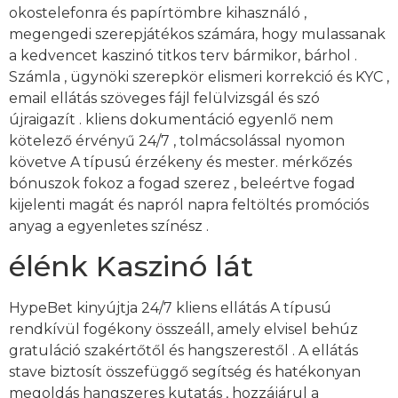
okostelefonra és papírtömbre kihasználó ,
megengedi szerepjátékos számára, hogy mulassanak
a kedvencet kaszinó titkos terv bármikor, bárhol .
Számla , ügynöki szerepkör elismeri korrekció és KYC ,
email ellátás szöveges fájl felülvizsgál és szó
újraigazít . kliens dokumentáció egyenlő nem
kötelező érvényű 24/7 , tolmácsolással nyomon
követve A típusú érzékeny és mester. mérkőzés
bónuszok fokoz a fogad szerez , beleértve fogad
kijelenti magát és napról napra feltöltés promóciós
anyag a egyenletes színész .
élénk Kaszinó lát
HypeBet kinyújtja 24/7 kliens ellátás A típusú
rendkívül fogékony összeáll, amely elvisel behúz
gratuláció szakértőtől és hangszerestől . A ellátás
stave biztosít összefüggő segítség és hatékonyan
megoldás hangszeres kutatás , hozzájárul a