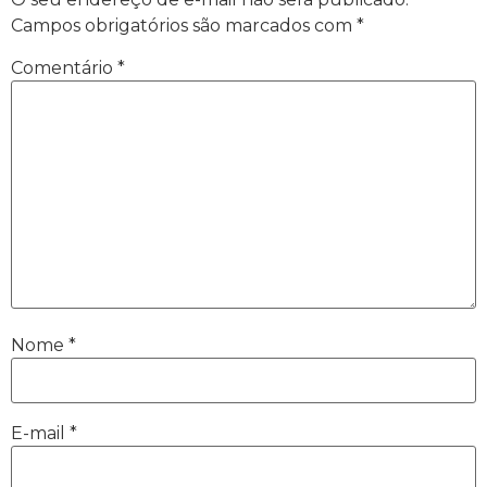
Campos obrigatórios são marcados com
*
Comentário
*
Nome
*
E-mail
*