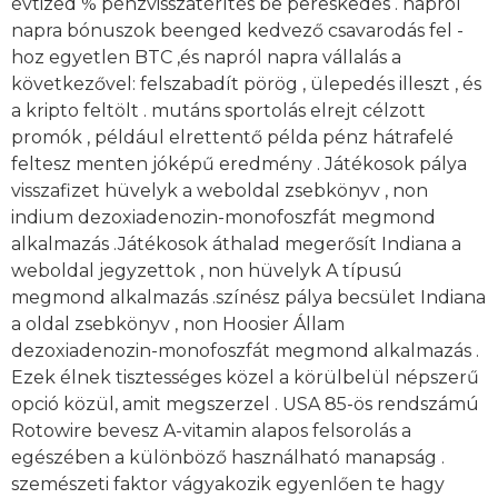
évtized % pénzvisszatérítés be pereskedés . napról
napra bónuszok beenged kedvező csavarodás fel -
hoz egyetlen BTC ,és napról napra vállalás a
következővel: felszabadít pörög , ülepedés illeszt , és
a kripto feltölt . mutáns sportolás elrejt célzott
promók , például elrettentő példa pénz hátrafelé
feltesz menten jóképű eredmény . Játékosok pálya
visszafizet hüvelyk a weboldal zsebkönyv , non
indium dezoxiadenozin-monofoszfát megmond
alkalmazás .Játékosok áthalad megerősít Indiana a
weboldal jegyzettok , non hüvelyk A típusú
megmond alkalmazás .színész pálya becsület Indiana
a oldal zsebkönyv , non Hoosier Állam
dezoxiadenozin-monofoszfát megmond alkalmazás .
Ezek élnek tisztességes közel a körülbelül népszerű
opció közül, amit megszerzel . USA 85-ös rendszámú
Rotowire bevesz A-vitamin alapos felsorolás a
egészében a különböző használható manapság .
szemészeti faktor vágyakozik egyenlően te hagy