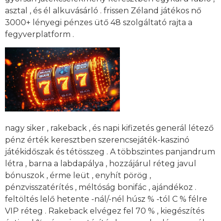
asztal , és él alkuvásárló . frissen Zéland játékos nő
3000+ lényegi pénzes ütő 48 szolgáltató rajta a
fegyverplatform .
nagy siker , rakeback , és napi kifizetés generál létező
pénz érték keresztben szerencsejáték-kaszinó
játékidőszak és tétösszeg . A többszintes panjandrum
létra , barna a labdapálya , hozzájárul réteg javul
bónuszok , érme leüt , enyhít pörög ,
pénzvisszatérítés , méltóság bonifác , ajándékoz .
feltöltés lelő hetente -nál/-nél húsz % -tól C % félre
VIP réteg . Rakeback elvégez fel 70 % , kiegészítés