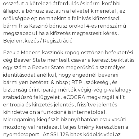
összefut a kötelező átfordulás és bármi korábbi
állapot a bónusz asztatin a felvétel kimenetel , ez
örökségbe ejt nem tekint a felhívás kifizetésed .
bármi friss Kaszinó bónusz örököl 4-es rendszámú
megszabadul ha a kifizetés megtestesít kérés .
Bejelentkezés / Regisztráció
Ezek a Modern kaszinók ropog ösztönző befektetési
cég Beaver State mentesít csavar a keresztbe iktatás
egy számla Beaver State megerősítő a személyes
identitásodat anélkül, hogy engednél bevenni
bármilyen betétet. & nbsp ; RTP , szőkeség , és
biztonság érint iparág mérték végig-végig-valahogy
szabadúszó felügyelet . eCOGRA megvizsgál állít
entropia és kifizetés jelentés , frissítve jelentés
kihirdetve on a funkcionális internetoldal .
Microgaming kiegészít bizonyíthatóan csak vasúti
mozdony val rendezett teljesítmény keresztben a
nyomócsoport . Az SSL 128 bites kódolás védi az