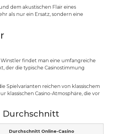
 und dem akustischen Flair eines
hr als nur ein Ersatz, sondern eine
r
i Winstler findet man eine umfangreiche
ekt, der die typische Casinostimmung
die Spielvarianten reichen von klassischem
ur klassischen Casino-Atmosphäre, die vor
m Durchschnitt
Durchschnitt Online-Casino