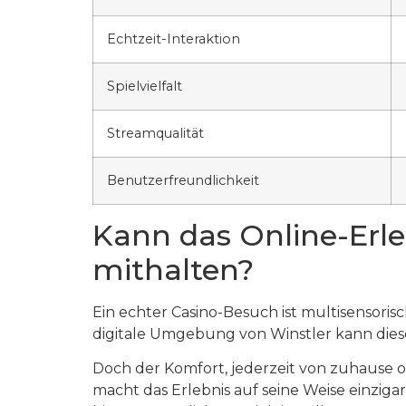
Echtzeit-Interaktion
Spielvielfalt
Streamqualität
Benutzerfreundlichkeit
Kann das Online-Erl
mithalten?
Ein echter Casino-Besuch ist multisensoris
digitale Umgebung von Winstler kann diese
Doch der Komfort, jederzeit von zuhause o
macht das Erlebnis auf seine Weise einzigar