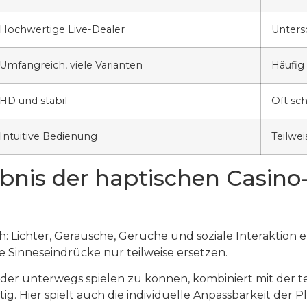
Hochwertige Live-Dealer
Untersc
Umfangreich, viele Varianten
Häufig
HD und stabil
Oft sc
Intuitive Bedienung
Teilwe
ebnis der haptischen Casin
ch: Lichter, Geräusche, Gerüche und soziale Interaktion
 Sinneseindrücke nur teilweise ersetzen.
der unterwegs spielen zu können, kombiniert mit der t
tig. Hier spielt auch die individuelle Anpassbarkeit der 