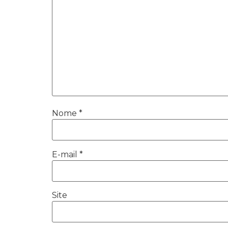
Nome
*
E-mail
*
Site