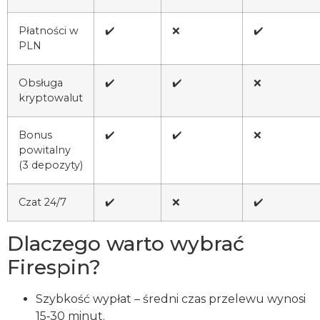
Płatności w
✔️
❌
✔️
PLN
Obsługa
✔️
✔️
❌
kryptowalut
Bonus
✔️
✔️
❌
powitalny
(3 depozyty)
Czat 24/7
✔️
❌
✔️
Dlaczego warto wybrać
Firespin?
Szybkość wypłat – średni czas przelewu wynosi
15‑30 minut.