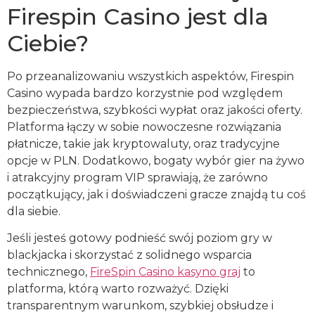
Firespin Casino jest dla
Ciebie?
Po przeanalizowaniu wszystkich aspektów, Firespin
Casino wypada bardzo korzystnie pod względem
bezpieczeństwa, szybkości wypłat oraz jakości oferty.
Platforma łączy w sobie nowoczesne rozwiązania
płatnicze, takie jak kryptowaluty, oraz tradycyjne
opcje w PLN. Dodatkowo, bogaty wybór gier na żywo
i atrakcyjny program VIP sprawiają, że zarówno
początkujący, jak i doświadczeni gracze znajdą tu coś
dla siebie.
Jeśli jesteś gotowy podnieść swój poziom gry w
blackjacka i skorzystać z solidnego wsparcia
technicznego,
FireSpin Casino kasyno graj
to
platforma, którą warto rozważyć. Dzięki
transparentnym warunkom, szybkiej obsłudze i