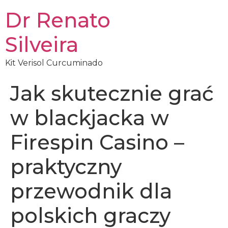
Dr Renato
Silveira
Kit Verisol Curcuminado
Jak skutecznie grać
w blackjacka w
Firespin Casino –
praktyczny
przewodnik dla
polskich graczy