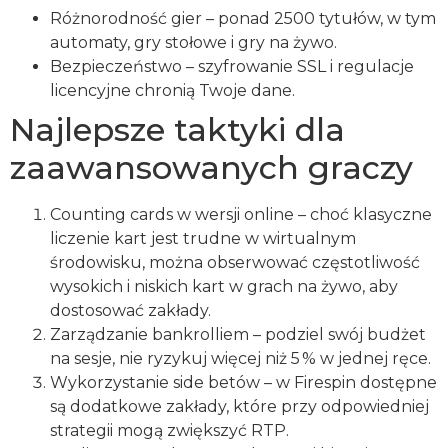
Różnorodność gier – ponad 2500 tytułów, w tym
automaty, gry stołowe i gry na żywo.
Bezpieczeństwo – szyfrowanie SSL i regulacje
licencyjne chronią Twoje dane.
Najlepsze taktyki dla
zaawansowanych graczy
Counting cards w wersji online – choć klasyczne
liczenie kart jest trudne w wirtualnym
środowisku, można obserwować częstotliwość
wysokich i niskich kart w grach na żywo, aby
dostosować zakłady.
Zarządzanie bankrolliem – podziel swój budżet
na sesje, nie ryzykuj więcej niż 5 % w jednej ręce.
Wykorzystanie side betów – w Firespin dostępne
są dodatkowe zakłady, które przy odpowiedniej
strategii mogą zwiększyć RTP.