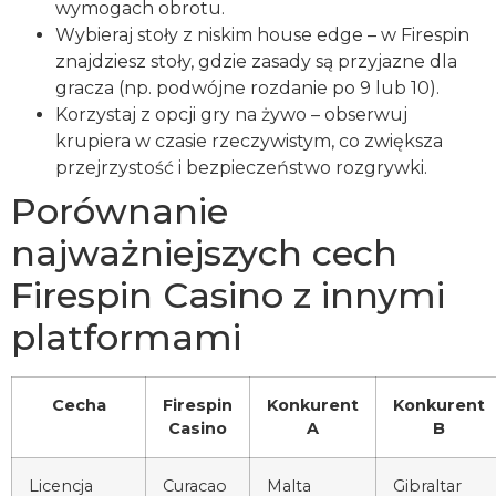
wymogach obrotu.
Wybieraj stoły z niskim house edge – w Firespin
znajdziesz stoły, gdzie zasady są przyjazne dla
gracza (np. podwójne rozdanie po 9 lub 10).
Korzystaj z opcji gry na żywo – obserwuj
krupiera w czasie rzeczywistym, co zwiększa
przejrzystość i bezpieczeństwo rozgrywki.
Porównanie
najważniejszych cech
Firespin Casino z innymi
platformami
Cecha
Firespin
Konkurent
Konkurent
Casino
A
B
Licencja
Curacao
Malta
Gibraltar