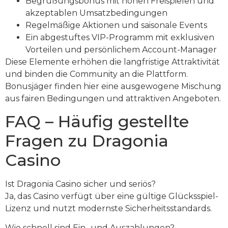
Begrüßungsbonus mit hohen Freispielen und
akzeptablen Umsatzbedingungen
Regelmäßige Aktionen und saisonale Events
Ein abgestuftes VIP-Programm mit exklusiven
Vorteilen und persönlichem Account-Manager
Diese Elemente erhöhen die langfristige Attraktivität
und binden die Community an die Plattform.
Bonusjäger finden hier eine ausgewogene Mischung
aus fairen Bedingungen und attraktiven Angeboten.
FAQ – Häufig gestellte
Fragen zu Dragonia
Casino
Ist Dragonia Casino sicher und seriös?
Ja, das Casino verfügt über eine gültige Glücksspiel-
Lizenz und nutzt modernste Sicherheitsstandards.
Wie schnell sind Ein- und Auszahlungen?