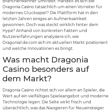
Branchenkenner umtreibt: Handelt es sich bei
Dragonia Casino tatsächlich um einen Vorreiter für
modernes Glücksspiel? Die Plattform hat in den
letzten Jahren einiges an Aufmerksamkeit
gewonnen. Doch was steckt wirklich hinter dem
Hype? Anhand von konkreten Fakten und
Nutzererfahrungen analysiere ich, wie
Dragonia1.de.com sich im aktuellen Markt positioniert
und welche Innovationen es bringt.
Was macht Dragonia
Casino besonders auf
dem Markt?
Dragonia Casino richtet sich vor allem an Spieler, die
Wert auf ein vielfältiges Spieleangebot und moderne
Technologie legen. Die Seite wirkt frisch und
übersichtlich, was das Navigieren für Neueinsteiger