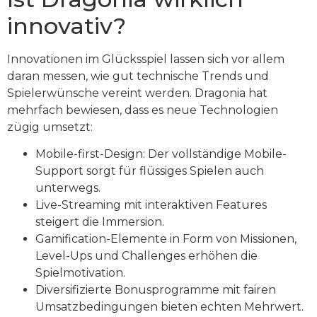
innovativ?
Innovationen im Glücksspiel lassen sich vor allem
daran messen, wie gut technische Trends und
Spielerwünsche vereint werden. Dragonia hat
mehrfach bewiesen, dass es neue Technologien
zügig umsetzt:
Mobile-first-Design: Der vollständige Mobile-
Support sorgt für flüssiges Spielen auch
unterwegs.
Live-Streaming mit interaktiven Features
steigert die Immersion.
Gamification-Elemente in Form von Missionen,
Level-Ups und Challenges erhöhen die
Spielmotivation.
Diversifizierte Bonusprogramme mit fairen
Umsatzbedingungen bieten echten Mehrwert.