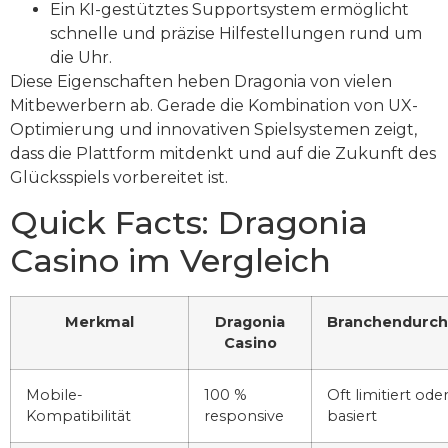
Ein KI-gestütztes Supportsystem ermöglicht
schnelle und präzise Hilfestellungen rund um
die Uhr.
Diese Eigenschaften heben Dragonia von vielen
Mitbewerbern ab. Gerade die Kombination von UX-
Optimierung und innovativen Spielsystemen zeigt,
dass die Plattform mitdenkt und auf die Zukunft des
Glücksspiels vorbereitet ist.
Quick Facts: Dragonia
Casino im Vergleich
Merkmal
Dragonia
Branchendurch
Casino
Mobile-
100 %
Oft limitiert od
Kompatibilität
responsive
basiert