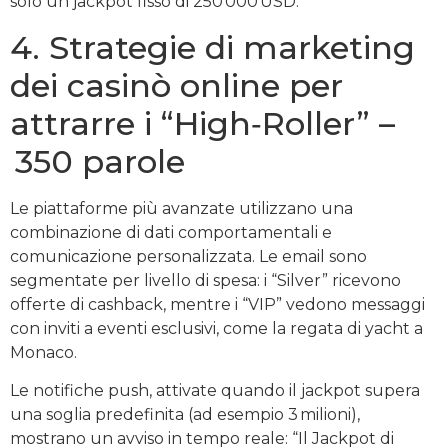
solo un jackpot fisso di 250 000 USD.
4. Strategie di marketing
dei casinò online per
attrarre i “High‑Roller” –
350 parole
Le piattaforme più avanzate utilizzano una
combinazione di dati comportamentali e
comunicazione personalizzata. Le email sono
segmentate per livello di spesa: i “Silver” ricevono
offerte di cashback, mentre i “VIP” vedono messaggi
con inviti a eventi esclusivi, come la regata di yacht a
Monaco.
Le notifiche push, attivate quando il jackpot supera
una soglia predefinita (ad esempio 3 milioni),
mostrano un avviso in tempo reale: “Il Jackpot di