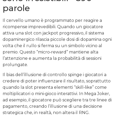
parole
Il cervello umano è programmato per reagire a
ricompense imprevedibili. Quando un giocatore
attiva una slot con jackpot progressivo, il sistema
dopaminergico rilascia piccole dosi di dopamina ogni
volta che il rullo si ferma su un simbolo vicino al
premio. Questo “micro‑reward” mantiene alta
l’attenzione e aumenta la probabilità di sessioni
prolungate.
Il bias dell’illusione di controllo spinge i giocatori a
credere di poter influenzare il risultato, soprattutto
quando la slot presenta elementi “skill‑like” come
moltiplicatori o mini‑gioco interattivi. In Mega Joker,
ad esempio, il giocatore può scegliere tra tre linee di
pagamento, creando l’illusione di una decisione
strategica che, in realtà, non altera il RNG.