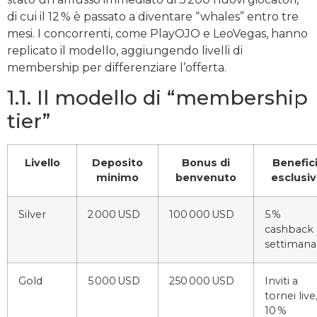
di cui il 12 % è passato a diventare “whales” entro tre
mesi. I concorrenti, come PlayOJO e LeoVegas, hanno
replicato il modello, aggiungendo livelli di
membership per differenziare l’offerta.
1.1. Il modello di “membership
tier”
Livello
Deposito
Bonus di
Benefic
minimo
benvenuto
esclusiv
Silver
2 000 USD
100 000 USD
5 %
cashback
settimana
Gold
5 000 USD
250 000 USD
Inviti a
tornei live
10 %