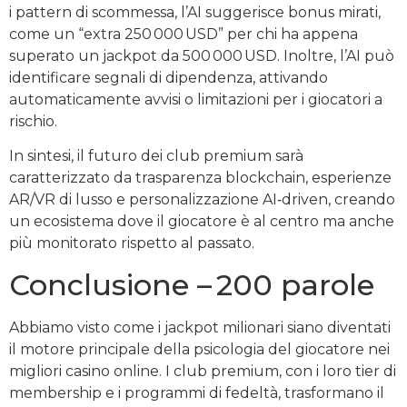
i pattern di scommessa, l’AI suggerisce bonus mirati,
come un “extra 250 000 USD” per chi ha appena
superato un jackpot da 500 000 USD. Inoltre, l’AI può
identificare segnali di dipendenza, attivando
automaticamente avvisi o limitazioni per i giocatori a
rischio.
In sintesi, il futuro dei club premium sarà
caratterizzato da trasparenza blockchain, esperienze
AR/VR di lusso e personalizzazione AI‑driven, creando
un ecosistema dove il giocatore è al centro ma anche
più monitorato rispetto al passato.
Conclusione – 200 parole
Abbiamo visto come i jackpot milionari siano diventati
il motore principale della psicologia del giocatore nei
migliori casino online. I club premium, con i loro tier di
membership e i programmi di fedeltà, trasformano il