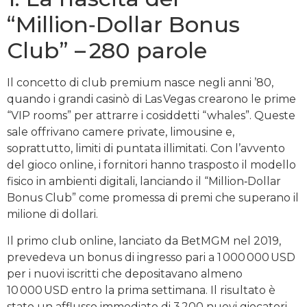
“Million‑Dollar Bonus
Club” – 280 parole
Il concetto di club premium nasce negli anni ’80,
quando i grandi casinò di Las Vegas crearono le prime
“VIP rooms” per attrarre i cosiddetti “whales”. Queste
sale offrivano camere private, limousine e,
soprattutto, limiti di puntata illimitati. Con l’avvento
del gioco online, i fornitori hanno trasposto il modello
fisico in ambienti digitali, lanciando il “Million‑Dollar
Bonus Club” come promessa di premi che superano il
milione di dollari.
Il primo club online, lanciato da BetMGM nel 2019,
prevedeva un bonus di ingresso pari a 1 000 000 USD
per i nuovi iscritti che depositavano almeno
10 000 USD entro la prima settimana. Il risultato è
stato un afflusso immediato di 3 200 nuovi giocatori,