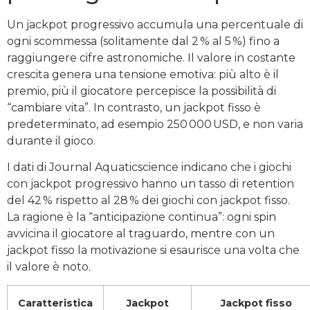
Un jackpot progressivo accumula una percentuale di
ogni scommessa (solitamente dal 2 % al 5 %) fino a
raggiungere cifre astronomiche. Il valore in costante
crescita genera una tensione emotiva: più alto è il
premio, più il giocatore percepisce la possibilità di
“cambiare vita”. In contrasto, un jackpot fisso è
predeterminato, ad esempio 250 000 USD, e non varia
durante il gioco.
I dati di Journal Aquaticscience indicano che i giochi
con jackpot progressivo hanno un tasso di retention
del 42 % rispetto al 28 % dei giochi con jackpot fisso.
La ragione è la “anticipazione continua”: ogni spin
avvicina il giocatore al traguardo, mentre con un
jackpot fisso la motivazione si esaurisce una volta che
il valore è noto.
Caratteristica
Jackpot
Jackpot fisso