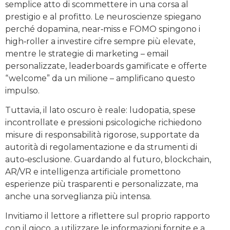
semplice atto di scommettere in una corsa al
prestigio e al profitto. Le neuroscienze spiegano
perché dopamina, near‑miss e FOMO spingono i
high‑roller a investire cifre sempre più elevate,
mentre le strategie di marketing – email
personalizzate, leaderboards gamificate e offerte
“welcome” da un milione – amplificano questo
impulso.
Tuttavia, il lato oscuro è reale: ludopatia, spese
incontrollate e pressioni psicologiche richiedono
misure di responsabilità rigorose, supportate da
autorità di regolamentazione e da strumenti di
auto‑esclusione. Guardando al futuro, blockchain,
AR/VR e intelligenza artificiale promettono
esperienze più trasparenti e personalizzate, ma
anche una sorveglianza più intensa.
Invitiamo il lettore a riflettere sul proprio rapporto
con il gioco, a utilizzare le informazioni fornite e a