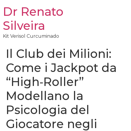
Dr Renato
Silveira
Kit Verisol Curcuminado
Il Club dei Milioni:
Come i Jackpot da
“High‑Roller”
Modellano la
Psicologia del
Giocatore negli