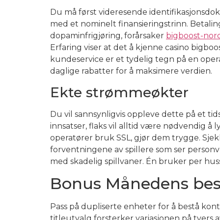
Du må først videresende identifikasjonsdo
med et nominelt finansieringstrinn. Betalin
dopaminfrigjøring, forårsaker
bigboost-nor
Erfaring viser at det å kjenne casino bigboos
kundeservice er et tydelig tegn på en operatø
daglige rabatter for å maksimere verdien.
Ekte strømmeøkter
Du vil sannsynligvis oppleve dette på et tid
innsatser, flaks vil alltid være nødvendig å 
operatører bruk SSL, gjør dem trygge. Sjek
forventningene av spillere som ser personv
med skadelig spillvaner. Én bruker per hus
Bonus Månedens bes
Pass på dupliserte enheter for å bestå kont
titleutvalg forsterker variasjonen på tvers av