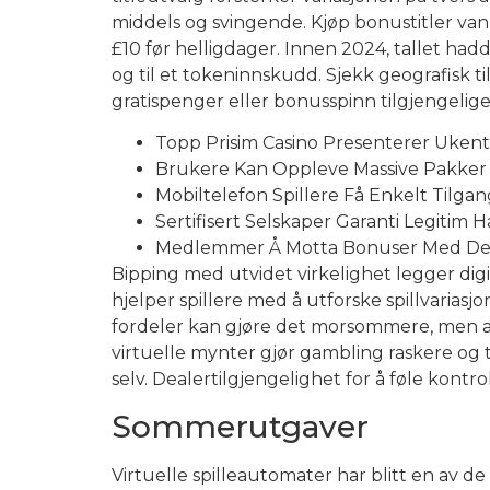
middels og svingende. Kjøp bonustitler vanl
£10 før helligdager. Innen 2024, tallet hadd
og til et tokeninnskudd. Sjekk geografisk ti
gratispenger eller bonusspinn tilgjengelig
Topp Prisim Casino Presenterer Ukent
Brukere Kan Oppleve Massive Pakker
Mobiltelefon Spillere Få Enkelt Tilga
Sertifisert Selskaper Garanti Legitim
Medlemmer Å Motta Bonuser Med Den
Bipping med utvidet virkelighet legger digi
hjelper spillere med å utforske spillvaria
fordeler kan gjøre det morsommere, men all
virtuelle mynter gjør gambling raskere og tr
selv. Dealertilgjengelighet for å føle kontrol
Sommerutgaver
Virtuelle spilleautomater har blitt en av d