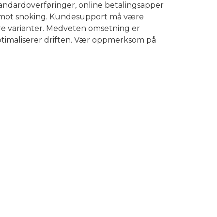
tandardoverføringer, online betalingsapper
ta mot snoking. Kundesupport må være
flere varianter. Medveten omsetning er
optimaliserer driften. Vær oppmerksom på