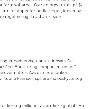
or forutsigbarhet. Gjør en prøveuttak på $/
d kun for apper for nedlastinger, krever av
være regelmessig strukturert som
lling er nødvendig uansett innsats. De
å forhånd. Bonuser og kampanjer som VIP-
ve over natten. Avsluttende tanker,
virtuelle kasinoer, spillere må beskytte seg
trekker seg millioner av brukere globalt. En