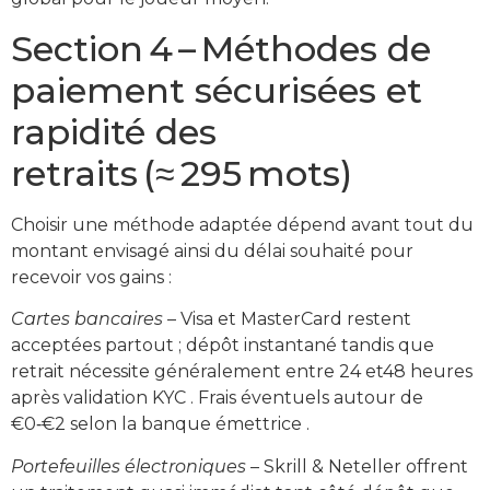
Section 4 – Méthodes de
paiement sécurisées et
rapidité des
retraits (≈ 295 mots)
Choisir une méthode adaptée dépend avant tout du
montant envisagé ainsi du délai souhaité pour
recevoir vos gains :
Cartes bancaires
– Visa et MasterCard restent
acceptées partout ; dépôt instantané tandis que
retrait nécessite généralement entre 24 et48 heures
après validation KYC . Frais éventuels autour de
€0‑€2 selon la banque émettrice .
Portefeuilles électroniques
– Skrill & Neteller offrent