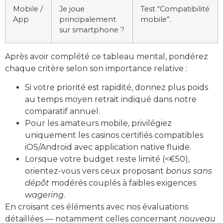
Mobile /
Je joue
Test “Compatibilité
App
principalement
mobile”.
sur smartphone ?
Après avoir complété ce tableau mental, pondérez
chaque critère selon son importance relative :
Si votre priorité est rapidité, donnez plus poids
au temps moyen retrait indiqué dans notre
comparatif annuel.
Pour les amateurs mobile, privilégiez
uniquement les casinos certifiés compatibles
iOS/Android avec application native fluide.
Lorsque votre budget reste limité (<€50),
orientez-vous vers ceux proposant
bonus sans
dépôt
modérés couplés à faibles exigences
wagering
.
En croisant ces éléments avec nos évaluations
détaillées — notamment celles concernant
nouveau