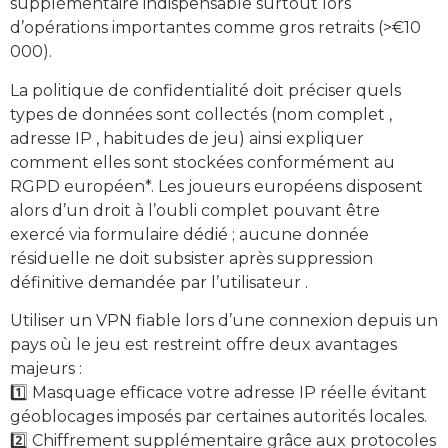
supplémentaire indispensable surtout lors
d’opérations importantes comme gros retraits (>€10
000).
La politique de confidentialité doit préciser quels
types de données sont collectés (nom complet ,
adresse IP , habitudes de jeu) ainsi expliquer
comment elles sont stockées conformément au
RGPD européen*. Les joueurs européens disposent
alors d’un droit à l’oubli complet pouvant être
exercé via formulaire dédié ; aucune donnée
résiduelle ne doit subsister après suppression
définitive demandée par l’utilisateur .
Utiliser un VPN fiable lors d’une connexion depuis un
pays où le jeu est restreint offre deux avantages
majeurs :
1️⃣ Masquage efficace votre adresse IP réelle évitant
géoblocages imposés par certaines autorités locales.
2️⃣ Chiffrement supplémentaire grâce aux protocoles