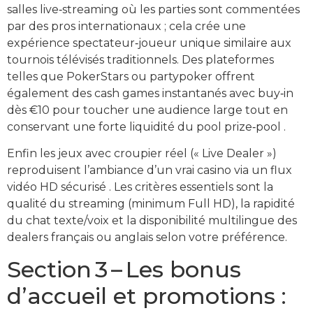
salles live‑streaming où les parties sont commentées
par des pros internationaux ; cela crée une
expérience spectateur‑joueur unique similaire aux
tournois télévisés traditionnels. Des plateformes
telles que PokerStars ou partypoker offrent
également des cash games instantanés avec buy‑in
dès €10 pour toucher une audience large tout en
conservant une forte liquidité du pool prize‑pool .
Enfin les jeux avec croupier réel (« Live Dealer »)
reproduisent l’ambiance d’un vrai casino via un flux
vidéo HD sécurisé . Les critères essentiels sont la
qualité du streaming (minimum Full HD), la rapidité
du chat texte/voix et la disponibilité multilingue des
dealers français ou anglais selon votre préférence.
Section 3 – Les bonus
d’accueil et promotions :