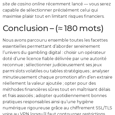
site de casino online
récemment lancé — vous serez
capable de sélectionner précisément celui qui
maximise plaisir tout en limitant risques financiers.
Conclusion – (≈ 180 mots)
Nous avons parcouru ensemble toutes les facettes
essentielles permettant d’aborder sereinement
l’univers du gambling digital : choisir un opérateur
doté d’une licence fiable délivrée par une autorité
reconnue ; sélectionner judicieusement ses jeux
parmi slots volatiles ou tables stratégiques ; analyser
minutieusement chaque promotion afin d’en extraire
réellement la valeur ajoutée ; opter pour des
méthodes financières sûres tout en maîtrisant délais
et frais associés ; adopter quotidiennement bonnes
pratiques responsables ainsi qu’une hygiène
numérique rigoureuse grâce au chiffrement SSL/TLS
voire au VPN lorsqu’il faut contourner restrictions