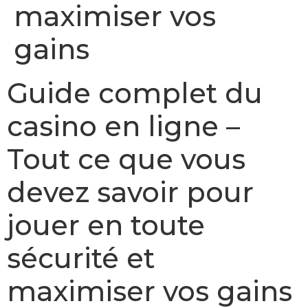
maximiser vos
gains
Guide complet du
casino en ligne –
Tout ce que vous
devez savoir pour
jouer en toute
sécurité et
maximiser vos gains