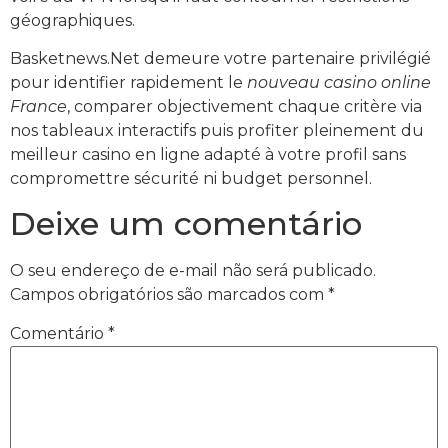
géographiques.
Basketnews.Net demeure votre partenaire privilégié
pour identifier rapidement le
nouveau casino online
France
, comparer objectivement chaque critère via
nos tableaux interactifs puis profiter pleinement du
meilleur casino en ligne adapté à votre profil sans
compromettre sécurité ni budget personnel.
Deixe um comentário
O seu endereço de e-mail não será publicado.
Campos obrigatórios são marcados com
*
Comentário
*