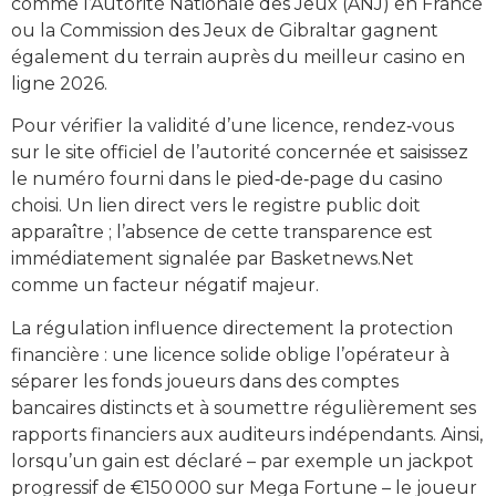
comme l’Autorité Nationale des Jeux (ANJ) en France
ou la Commission des Jeux de Gibraltar gagnent
également du terrain auprès du meilleur casino en
ligne 2026.
Pour vérifier la validité d’une licence, rendez‑vous
sur le site officiel de l’autorité concernée et saisissez
le numéro fourni dans le pied‑de‑page du casino
choisi. Un lien direct vers le registre public doit
apparaître ; l’absence de cette transparence est
immédiatement signalée par Basketnews.Net
comme un facteur négatif majeur.
La régulation influence directement la protection
financière : une licence solide oblige l’opérateur à
séparer les fonds joueurs dans des comptes
bancaires distincts et à soumettre régulièrement ses
rapports financiers aux auditeurs indépendants. Ainsi,
lorsqu’un gain est déclaré – par exemple un jackpot
progressif de €150 000 sur Mega Fortune – le joueur