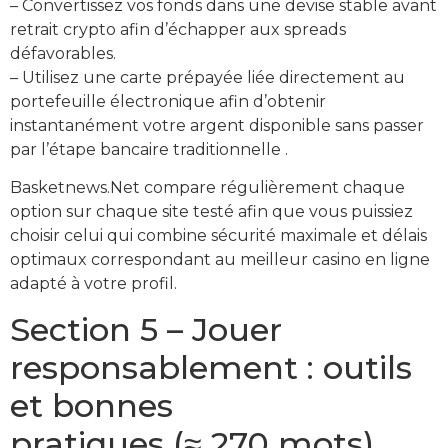
– Convertissez vos fonds dans une devise stable avant
retrait crypto afin d’échapper aux spreads
défavorables.
– Utilisez une carte prépayée liée directement au
portefeuille électronique afin d’obtenir
instantanément votre argent disponible sans passer
par l’étape bancaire traditionnelle .
Basketnews.Net compare régulièrement chaque
option sur chaque site testé afin que vous puissiez
choisir celui qui combine sécurité maximale et délais
optimaux correspondant au meilleur casino en ligne
adapté à votre profil.
Section 5 – Jouer
responsablement : outils
et bonnes
pratiques (≈ 270 mots)