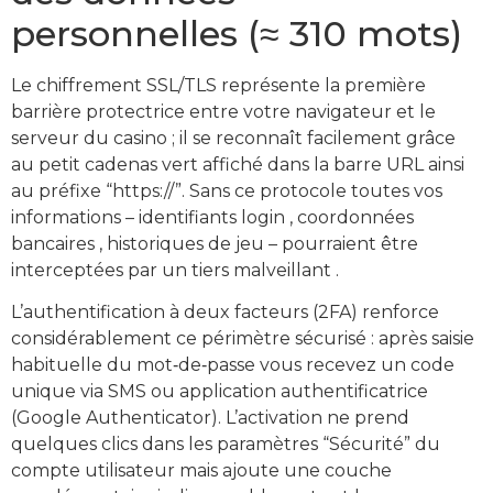
personnelles (≈ 310 mots)
Le chiffrement SSL/TLS représente la première
barrière protectrice entre votre navigateur et le
serveur du casino ; il se reconnaît facilement grâce
au petit cadenas vert affiché dans la barre URL ainsi
au préfixe “https://”. Sans ce protocole toutes vos
informations – identifiants login , coordonnées
bancaires , historiques de jeu – pourraient être
interceptées par un tiers malveillant .
L’authentification à deux facteurs (2FA) renforce
considérablement ce périmètre sécurisé : après saisie
habituelle du mot‑de‑passe vous recevez un code
unique via SMS ou application authentificatrice
(Google Authenticator). L’activation ne prend
quelques clics dans les paramètres “Sécurité” du
compte utilisateur mais ajoute une couche