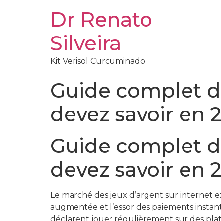
Dr Renato
Silveira
Kit Verisol Curcuminado
Guide complet du
devez savoir en 
Guide complet du
devez savoir en 
Le marché des jeux d’argent sur internet e
augmentée et l’essor des paiements instanta
déclarent jouer régulièrement sur des platef