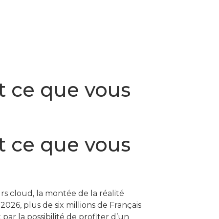
t ce que vous
t ce que vous
s cloud, la montée de la réalité
026, plus de six millions de Français
ar la possibilité de profiter d’un