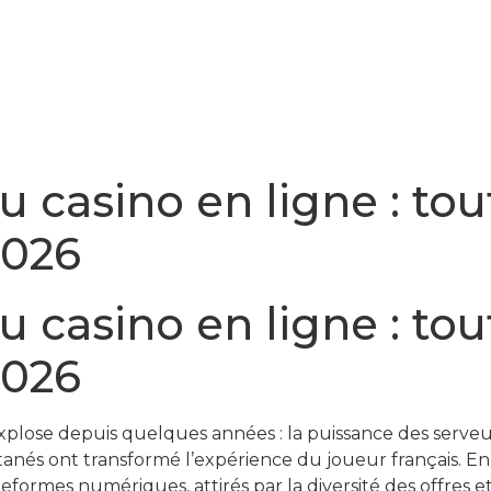
 casino en ligne : tou
2026
 casino en ligne : tou
2026
xplose depuis quelques années : la puissance des serveur
nés ont transformé l’expérience du joueur français. En 2
ormes numériques, attirés par la diversité des offres et p