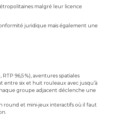
métropolitaines malgré leur licence
conformité juridique mais également une
 RTP 96,5 %), aventures spatiales
ent entre six et huit rouleaux avec jusqu’à
ù chaque groupe adjacent déclenche une
 round et mini‑jeux interactifs où il faut
on.