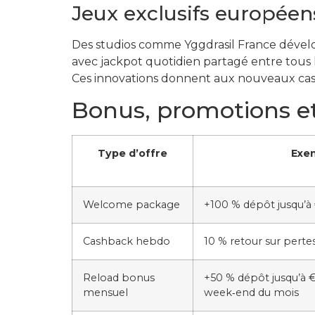
Jeux exclusifs européen
Des studios comme Yggdrasil France dévelop
avec jackpot quotidien partagé entre tous 
Ces innovations donnent aux nouveaux casi
Bonus, promotions 
Type d’offre
Exe
Welcome package
+100 % dépôt jusqu’à 
Cashback hebdo
10 % retour sur perte
Reload bonus
+50 % dépôt jusqu’à
mensuel
week‑end du mois