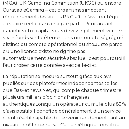
(MGA), UK Gambling Commission (UKGC) ou encore
Curaçao eGaming – ces organismes imposent
régulièrement des audits RNG afin d’assurer l’équité
aléatoire réelle dans chaque partie.Pour autant
garantir votre capital vous devez également vérifier
si vos fonds sont détenus dans un compte ségrégué
distinct du compte opérationnel du site.Juste parce
qu’une licence existe ne signifie pas
automatiquement sécurité absolue ; c’est pourquoi il
faut croiser cette donnée avec celle-ci-ci…
La réputation se mesure surtout grâce aux avis
publiés sur des plateformes indépendantes telles
que Basketnews.Net, qui compile chaque trimestre
plusieurs milliers d’opinions françaises
authentiques.Lorsqu’un opérateur cumule plus 85 %
d’avis positifs il bénéficie généralement d’un service
client réactif capable d’intervenir rapidement tant au
niveau dépôt que retrait.Cette métrique constitue