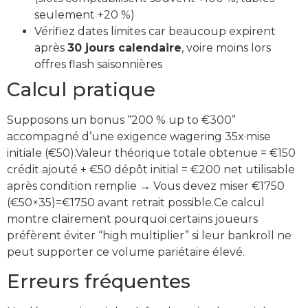
seulement +20 %)
Vérifiez dates limites car beaucoup expirent
après
30 jours calendaire
, voire moins lors
offres flash saisonnières
Calcul pratique
Supposons un bonus “200 % up to €300”
accompagné d’une exigence wagering 35x·mise
initiale (€50).Valeur théorique totale obtenue = €150
crédit ajouté + €50 dépôt initial = €200 net utilisable
après condition remplie → Vous devez miser €1750
(€50×35)=€1750 avant retrait possible.Ce calcul
montre clairement pourquoi certains joueurs
préfèrent éviter “high multiplier” si leur bankroll ne
peut supporter ce volume pariétaire élevé.​
Erreurs fréquentes