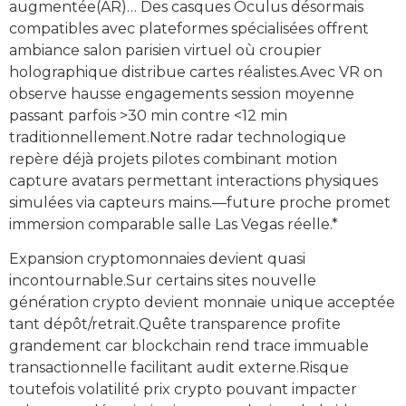
augmentée(AR)… Des casques Oculus désormais
compatibles avec plateformes spécialisées offrent
ambiance salon parisien virtuel où croupier
holographique distribue cartes réalistes.Avec VR on
observe hausse engagements session moyenne
passant parfois >30 min contre <12 min
traditionnellement.Notre radar technologique
repère déjà projets pilotes combinant motion
capture avatars permettant interactions physiques
simulées via capteurs mains.—future proche promet
immersion comparable salle Las Vegas réelle.*
Expansion cryptomonnaies devient quasi
incontournable.Sur certains sites nouvelle
génération crypto devient monnaie unique acceptée
tant dépôt/retrait.Quête transparence profite
grandement car blockchain rend trace immuable
transactionnelle facilitant audit externe.Risque
toutefois volatilité prix crypto pouvant impacter