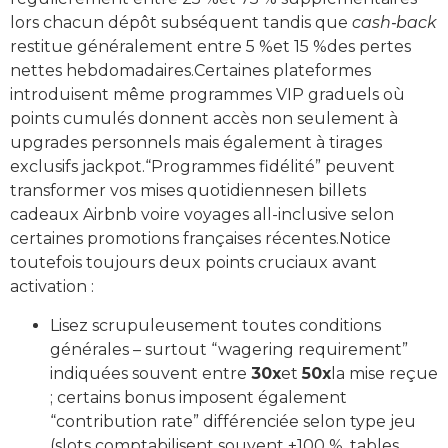
lors chacun dépôt subséquent tandis que
cash‑back
restitue généralement entre 5 %et 15 %des pertes
nettes hebdomadaires.Certaines plateformes
introduisent même programmes VIP graduels où
points cumulés donnent accès non seulement à
upgrades personnels mais également à tirages
exclusifs jackpot.“Programmes fidélité” peuvent
transformer vos mises quotidiennes​en billets
cadeaux Airbnb voire voyages all-inclusive selon
certaines promotions françaises récentes.Notice
toutefois toujours deux points cruciaux avant
activation :
Lisez scrupuleusement toutes conditions
générales – surtout “wagering requirement”
indiquées souvent entre
30x
et
50x
la mise reçue
; certains bonus imposent également
“contribution rate” différenciée selon type jeu
(slots comptabilisent souvent +100 %, tables