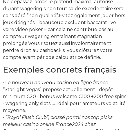
Ne dépassez jamais le plafond maximal autorisé
durant wagering sinon tout solde excédentaire sera
considéré “non qualifié”.Évitez également jouer hors
jeux désignés – beaucoup excluent baccarat live
voire video poker – car cela ne contribue pas au
compteur wagering entraînant stagnation
prolongée.Vous risquez aussi involontairement
perdre droit au cashback si vous clôturez votre
compte avant période calculatrice définie.​
Exemples concrets français
• Le nouveau
nouveau casino en ligne france
“Starlight Vegas” propose actuellement ‑ dépôt
minimum €20 ‑ bonus welcome €100 +200 free spins
‑ wagering only slots → idéal pour amateurs volatilité
moyenne.
• “Royal Flush Club”, classé parmi nos top picks
meilleur casino online France2024 chez