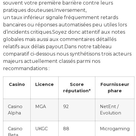
souvent votre première barrière contre leurs
pratiques douteuses.Inversement,
un taux inférieur signale fréquemment retards
bancaires ou réponses automatisées peu utiles lors
d’incidents critiques.Soyez donc attentif aux notes
globales mais aussi aux commentaires détaillés
relatifs aux délais payout.Dans notre tableau
comparatif ci-dessous nous synthétisons trois acteurs
majeurs actuellement classés parmi nos
recommandations :
Casino
Licence
Score
Fournisseur
réputation*
phare
Casino
MGA
92
NetEnt /
Alpha
Evolution
Casino
UKGC
88
Microgaming
Beta