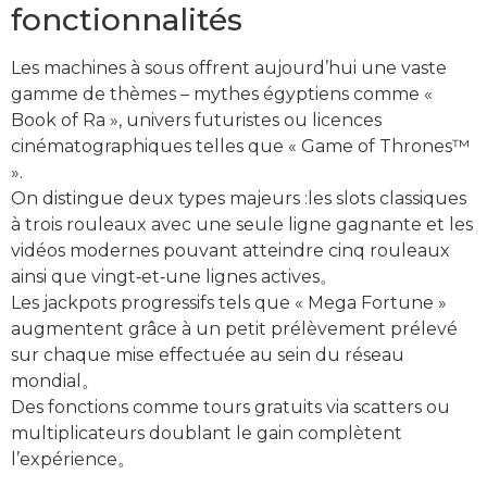
fonctionnalités
Les machines à sous offrent aujourd’hui une vaste
gamme de thèmes – mythes égyptiens comme «
Book of Ra », univers futuristes ou licences
cinématographiques telles que « Game of Thrones™
».
On distingue deux types majeurs :les slots classiques
à trois rouleaux avec une seule ligne gagnante et les
vidéos modernes pouvant atteindre cinq rouleaux
ainsi que vingt‑et‑une lignes actives。
Les jackpots progressifs tels que « Mega Fortune »
augmentent grâce à un petit prélèvement prélevé
sur chaque mise effectuée au sein du réseau
mondial。
Des fonctions comme tours gratuits via scatters ou
multiplicateurs doublant le gain complètent
l’expérience。