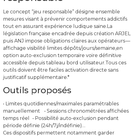
Le concept “jeu responsable” désigne ensemble
mesures visant à prévenir comportements addictifs
tout en assurant expérience ludique saine.La
législation française encadrée depuis création ARJEL
puis ANJ impose obligations claires aux opérateurs —
affichage visibilité limites dépôts/jours/semaine,en
option auto-exclusion temporaire voire définitive
accessible depuis tableau bord utilisateur.Tous ces
outils doivent être faciles activation directe sans
justificatif supplémentaire.*
Outils proposés
• Limites quotidiennes/maximales paramétrables
manuellement • Sessions chronométrées affichées
temps réel • Possibilité auto-exclusion pendant
période définie (24h/7j/indéfinie)…
Ces dispositifs permettent notamment garder