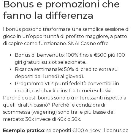
Bonus e promozioni che
fanno la differenza
I bonus possono trasformare una semplice sessione di
gioco in un’opportunità di profitto maggiore, a patto
di capire come funzionano. SNAI Casino offre:
Bonus di benvenuto: 100% fino a €500 più 100
giri gratuiti su slot selezionate.
Ricarica settimanale: 50% di credito extra su
depositi dal lunedì al giovedì.
Programma VIP: punti fedeltà convertibili in
crediti, cash‑back e inviti a tornei esclusivi.
Perché questi bonus sono più interessanti rispetto a
quelli di altri casinò? Perché le condizioni di
scommessa (wagering) sono tra le più basse del
mercato: 30x invece di 40x o 50x.
Esempio pratico
: se depositi €100 e ricevi il bonus da