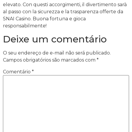
elevato. Con questi accorgimenti, il divertimento sarà
al passo con la sicurezza e la trasparenza offerte da
SNAI Casino. Buona fortuna e gioca
responsabilmente!
Deixe um comentário
O seu endereço de e-mail não será publicado.
Campos obrigatórios são marcados com
*
Comentário
*