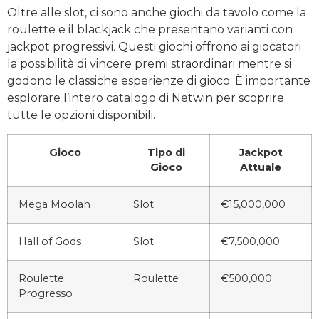
Oltre alle slot, ci sono anche giochi da tavolo come la
roulette e il blackjack che presentano varianti con
jackpot progressivi. Questi giochi offrono ai giocatori
la possibilità di vincere premi straordinari mentre si
godono le classiche esperienze di gioco. È importante
esplorare l’intero catalogo di Netwin per scoprire
tutte le opzioni disponibili.
Gioco
Tipo di
Jackpot
Gioco
Attuale
Mega Moolah
Slot
€15,000,000
Hall of Gods
Slot
€7,500,000
Roulette
Roulette
€500,000
Progresso