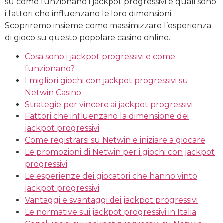
su come funzionano i jackpot progressivi e quali sono
i fattori che influenzano le loro dimensioni.
Scopriremo insieme come massimizzare l’esperienza
di gioco su questo popolare casino online.
Cosa sono i jackpot progressivi e come
funzionano?
I migliori giochi con jackpot progressivi su
Netwin Casino
Strategie per vincere ai jackpot progressivi
Fattori che influenzano la dimensione dei
jackpot progressivi
Come registrarsi su Netwin e iniziare a giocare
Le promozioni di Netwin per i giochi con jackpot
progressivi
Le esperienze dei giocatori che hanno vinto
jackpot progressivi
Vantaggi e svantaggi dei jackpot progressivi
Le normative sui jackpot progressivi in Italia