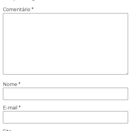
Comentário
*
Nome
*
E-mail
*