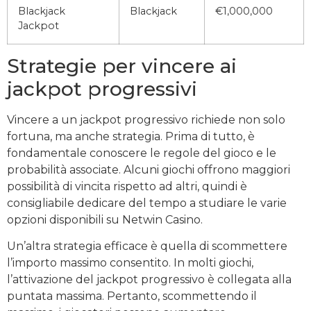
Blackjack
Blackjack
€1,000,000
Jackpot
Strategie per vincere ai
jackpot progressivi
Vincere a un jackpot progressivo richiede non solo
fortuna, ma anche strategia. Prima di tutto, è
fondamentale conoscere le regole del gioco e le
probabilità associate. Alcuni giochi offrono maggiori
possibilità di vincita rispetto ad altri, quindi è
consigliabile dedicare del tempo a studiare le varie
opzioni disponibili su Netwin Casino.
Un’altra strategia efficace è quella di scommettere
l’importo massimo consentito. In molti giochi,
l’attivazione del jackpot progressivo è collegata alla
puntata massima. Pertanto, scommettendo il