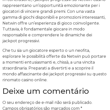
rappresentano un’opportunità emozionante per i
giocatori di vincere grandi premi. Con una vasta
gamma di giochi disponibili e promozioni interessanti,
Netwin offre un’esperienza di gioco coinvolgente.
Tuttavia, è fondamentale giocare in modo
responsabile e comprendere le dinamiche dei
jackpot progressivi.
Che tu sia un giocatore esperto o un neofita,
esplorare le possibilità offerte da Netwin può portare
a momenti entusiasmanti e, chissà, a una vincita
straordinaria. Preparati a divertirti e a scoprire il
mondo affascinante dei jackpot progressivi su questo
rinomato casino online.
Deixe um comentário
O seu endereço de e-mail não será publicado.
Campos obrigatórios são marcados com
*