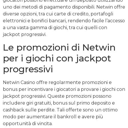
giocatori possono effettuare un deposito utilizzando
uno dei metodi di pagamento disponibili. Netwin offre
diverse opzioni, tra cui carte di credito, portafogli
elettronici e bonifici bancari, rendendo facile l’accesso
a una vasta gamma di giochi, tra cui quelli con
jackpot progressivi.
Le promozioni di Netwin
per i giochi con jackpot
progressivi
Netwin Casino offre regolarmente promozioni e
bonus per incentivare i giocatori a provare i giochi con
jackpot progressivi. Queste promozioni possono
includere giri gratuiti, bonus sul primo deposito e
cashback sulle perdite. Tali offerte sono un ottimo
modo per aumentare il bankroll e avere più
opportunità di vincita.