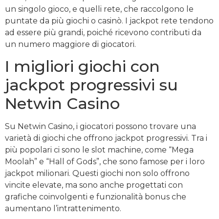
un singolo gioco, e quelli rete, che raccolgono le
puntate da più giochi o casinò. I jackpot rete tendono
ad essere più grandi, poiché ricevono contributi da
un numero maggiore di giocatori.
I migliori giochi con
jackpot progressivi su
Netwin Casino
Su Netwin Casino, i giocatori possono trovare una
varietà di giochi che offrono jackpot progressivi. Tra i
più popolari ci sono le slot machine, come “Mega
Moolah” e “Hall of Gods”, che sono famose per i loro
jackpot milionari. Questi giochi non solo offrono
vincite elevate, ma sono anche progettati con
grafiche coinvolgenti e funzionalità bonus che
aumentano l’intrattenimento.