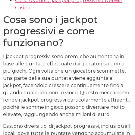
Conclusioni sui jackpot progressivi su Netwin
Casino
Cosa sono i jackpot
progressivi e come
funzionano?
I jackpot progressivi sono premi che aumentano in
base alle puntate effettuate dai giocatori su uno o
più giochi. Ogni volta che un giocatore scommette,
una parte della sua puntata viene aggiunta al
jackpot, facendolo crescere continuamente fino a
quando qualcuno non lo vince. Questo meccanismo
rende i jackpot progressivi particolarmente attraenti,
poiché le somme in gioco possono diventare molto
elevate, raggiungendo anche milioni di euro.
Esistono diversi tipi di jackpot progressivi, inclusi quelli
locali, dove tutte le puntate vengono accumulate in