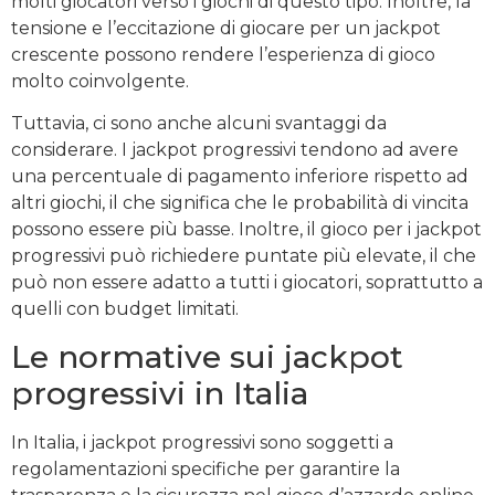
molti giocatori verso i giochi di questo tipo. Inoltre, la
tensione e l’eccitazione di giocare per un jackpot
crescente possono rendere l’esperienza di gioco
molto coinvolgente.
Tuttavia, ci sono anche alcuni svantaggi da
considerare. I jackpot progressivi tendono ad avere
una percentuale di pagamento inferiore rispetto ad
altri giochi, il che significa che le probabilità di vincita
possono essere più basse. Inoltre, il gioco per i jackpot
progressivi può richiedere puntate più elevate, il che
può non essere adatto a tutti i giocatori, soprattutto a
quelli con budget limitati.
Le normative sui jackpot
progressivi in Italia
In Italia, i jackpot progressivi sono soggetti a
regolamentazioni specifiche per garantire la