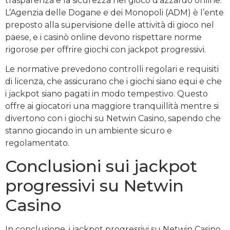
trasparenza e la sicurezza nel gioco d’azzardo online.
L’Agenzia delle Dogane e dei Monopoli (ADM) è l’ente
preposto alla supervisione delle attività di gioco nel
paese, e i casinò online devono rispettare norme
rigorose per offrire giochi con jackpot progressivi.
Le normative prevedono controlli regolari e requisiti
di licenza, che assicurano che i giochi siano equi e che
i jackpot siano pagati in modo tempestivo. Questo
offre ai giocatori una maggiore tranquillità mentre si
divertono con i giochi su Netwin Casino, sapendo che
stanno giocando in un ambiente sicuro e
regolamentato.
Conclusioni sui jackpot
progressivi su Netwin
Casino
In conclusione, i jackpot progressivi su Netwin Casino