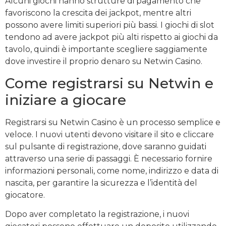
Alcuni giochi hanno strutture di pagamento che
favoriscono la crescita dei jackpot, mentre altri
possono avere limiti superiori più bassi. I giochi di slot
tendono ad avere jackpot più alti rispetto ai giochi da
tavolo, quindi è importante scegliere saggiamente
dove investire il proprio denaro su Netwin Casino.
Come registrarsi su Netwin e
iniziare a giocare
Registrarsi su Netwin Casino è un processo semplice e
veloce. I nuovi utenti devono visitare il sito e cliccare
sul pulsante di registrazione, dove saranno guidati
attraverso una serie di passaggi. È necessario fornire
informazioni personali, come nome, indirizzo e data di
nascita, per garantire la sicurezza e l’identità del
giocatore.
Dopo aver completato la registrazione, i nuovi