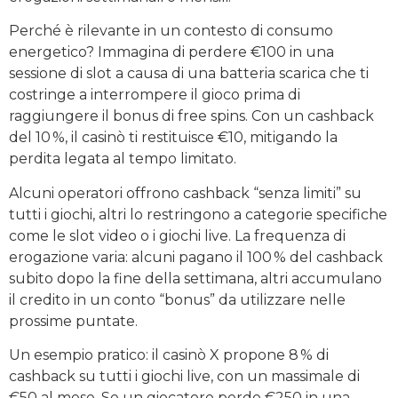
Perché è rilevante in un contesto di consumo
energetico? Immagina di perdere €100 in una
sessione di slot a causa di una batteria scarica che ti
costringe a interrompere il gioco prima di
raggiungere il bonus di free spins. Con un cashback
del 10 %, il casinò ti restituisce €10, mitigando la
perdita legata al tempo limitato.
Alcuni operatori offrono cashback “senza limiti” su
tutti i giochi, altri lo restringono a categorie specifiche
come le slot video o i giochi live. La frequenza di
erogazione varia: alcuni pagano il 100 % del cashback
subito dopo la fine della settimana, altri accumulano
il credito in un conto “bonus” da utilizzare nelle
prossime puntate.
Un esempio pratico: il casinò X propone 8 % di
cashback su tutti i giochi live, con un massimale di
€50 al mese. Se un giocatore perde €250 in una