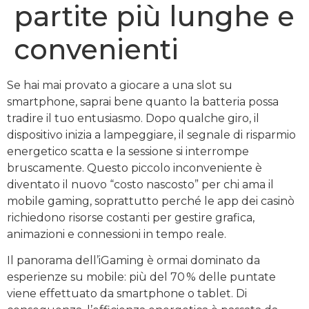
partite più lunghe e
convenienti
Se hai mai provato a giocare a una slot su
smartphone, saprai bene quanto la batteria possa
tradire il tuo entusiasmo. Dopo qualche giro, il
dispositivo inizia a lampeggiare, il segnale di risparmio
energetico scatta e la sessione si interrompe
bruscamente. Questo piccolo inconveniente è
diventato il nuovo “costo nascosto” per chi ama il
mobile gaming, soprattutto perché le app dei casinò
richiedono risorse costanti per gestire grafica,
animazioni e connessioni in tempo reale.
Il panorama dell’iGaming è ormai dominato da
esperienze su mobile: più del 70 % delle puntate
viene effettuato da smartphone o tablet. Di