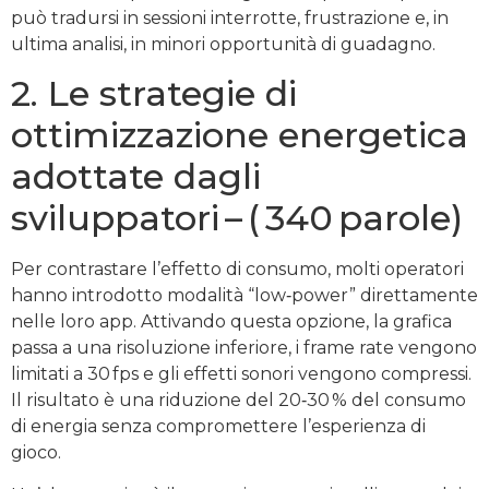
può tradursi in sessioni interrotte, frustrazione e, in
ultima analisi, in minori opportunità di guadagno.
2. Le strategie di
ottimizzazione energetica
adottate dagli
sviluppatori – ( 340 parole)
Per contrastare l’effetto di consumo, molti operatori
hanno introdotto modalità “low‑power” direttamente
nelle loro app. Attivando questa opzione, la grafica
passa a una risoluzione inferiore, i frame rate vengono
limitati a 30 fps e gli effetti sonori vengono compressi.
Il risultato è una riduzione del 20‑30 % del consumo
di energia senza compromettere l’esperienza di
gioco.