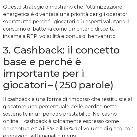
Queste strategie dimostrano che l’ottimizzazione
energetica è diventata una priorità per gli operatori,
soprattutto perché i giocatori più esperti valutano il
consumo di batteria come un criterio di scelta
insieme a RTP, volatilità e bonus di benvenuto.
3. Cashback: il concetto
base e perché è
importante per i
giocatori – ( 250 parole)
Il cashback è una forma di rimborso che restituisce al
giocatore una percentuale delle perdite nette
sostenute in un periodo prestabilito. Nei casinò
online, il cashback è solitamente espresso come
percentuale tra il 5 % e il 15 % del volume di gioco, con
erogazioni settimanali o mensili.