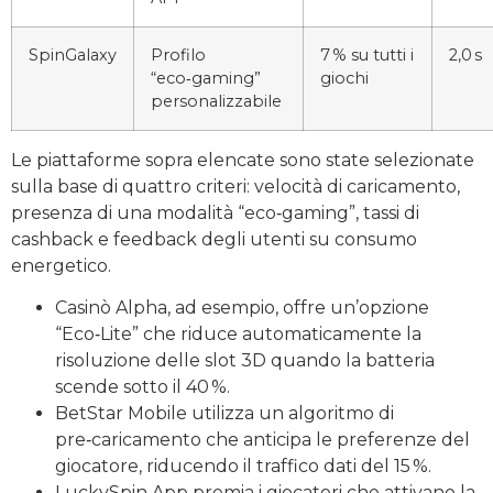
SpinGalaxy
Profilo
7 % su tutti i
2,0 s
“eco‑gaming”
giochi
personalizzabile
Le piattaforme sopra elencate sono state selezionate
sulla base di quattro criteri: velocità di caricamento,
presenza di una modalità “eco‑gaming”, tassi di
cashback e feedback degli utenti su consumo
energetico.
Casinò Alpha, ad esempio, offre un’opzione
“Eco‑Lite” che riduce automaticamente la
risoluzione delle slot 3D quando la batteria
scende sotto il 40 %.
BetStar Mobile utilizza un algoritmo di
pre‑caricamento che anticipa le preferenze del
giocatore, riducendo il traffico dati del 15 %.
LuckySpin App premia i giocatori che attivano la