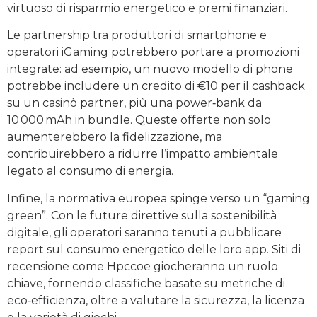
virtuoso di risparmio energetico e premi finanziari.
Le partnership tra produttori di smartphone e
operatori iGaming potrebbero portare a promozioni
integrate: ad esempio, un nuovo modello di phone
potrebbe includere un credito di €10 per il cashback
su un casinò partner, più una power‑bank da
10 000 mAh in bundle. Queste offerte non solo
aumenterebbero la fidelizzazione, ma
contribuirebbero a ridurre l’impatto ambientale
legato al consumo di energia.
Infine, la normativa europea spinge verso un “gaming
green”. Con le future direttive sulla sostenibilità
digitale, gli operatori saranno tenuti a pubblicare
report sul consumo energetico delle loro app. Siti di
recensione come Hpccoe giocheranno un ruolo
chiave, fornendo classifiche basate su metriche di
eco‑efficienza, oltre a valutare la sicurezza, la licenza