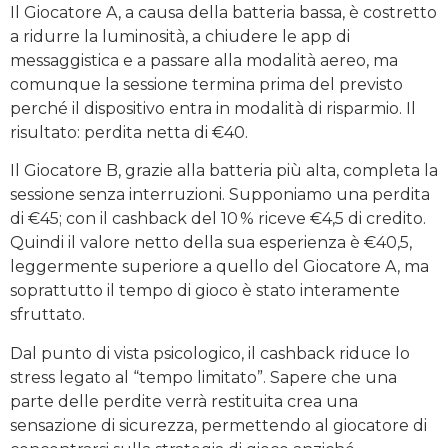
Il Giocatore A, a causa della batteria bassa, è costretto
a ridurre la luminosità, a chiudere le app di
messaggistica e a passare alla modalità aereo, ma
comunque la sessione termina prima del previsto
perché il dispositivo entra in modalità di risparmio. Il
risultato: perdita netta di €40.
Il Giocatore B, grazie alla batteria più alta, completa la
sessione senza interruzioni. Supponiamo una perdita
di €45; con il cashback del 10 % riceve €4,5 di credito.
Quindi il valore netto della sua esperienza è €40,5,
leggermente superiore a quello del Giocatore A, ma
soprattutto il tempo di gioco è stato interamente
sfruttato.
Dal punto di vista psicologico, il cashback riduce lo
stress legato al “tempo limitato”. Sapere che una
parte delle perdite verrà restituita crea una
sensazione di sicurezza, permettendo al giocatore di