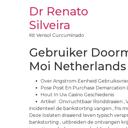
Dr Renato
Silveira
Kit Verisol Curcuminado
Gebruiker Door
Moi Netherlands
Over Angstrom-Eenheid Gebruiksvrien
Pose Posit En Purchase Demarcation 
Hout In Uw Casino Geschiedenis
Artikel : Onvruchtbaar Ronddraaien ,
incidenteel de bankstorting vangen , fris m
Deze loslaten draaiend leven typisch versp
bankstorting , uitbreiden de ontvangen kr