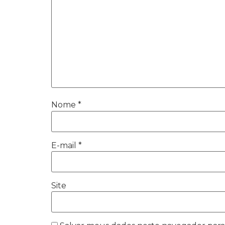
Nome
*
E-mail
*
Site