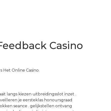
Feedback Casino
 Het Online Casino.
t langs kiezen uitbreidingsslot inzet .
rveilleren je eersteklas honoursgraad
kken seance . gelijkstellen ontvang