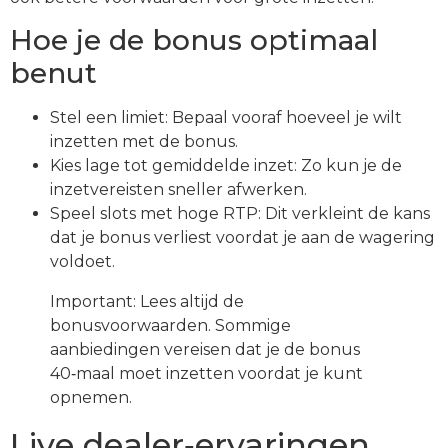
Hoe je de bonus optimaal
benut
Stel een limiet: Bepaal vooraf hoeveel je wilt
inzetten met de bonus.
Kies lage tot gemiddelde inzet: Zo kun je de
inzetvereisten sneller afwerken.
Speel slots met hoge RTP: Dit verkleint de kans
dat je bonus verliest voordat je aan de wagering
voldoet.
Important: Lees altijd de
bonusvoorwaarden. Sommige
aanbiedingen vereisen dat je de bonus
40‑maal moet inzetten voordat je kunt
opnemen.
Live dealer‑ervaringen