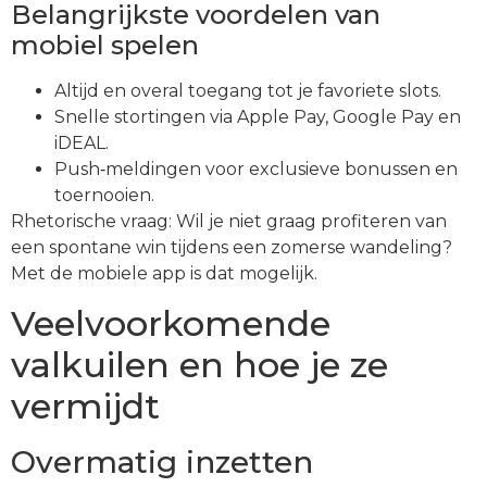
Belangrijkste voordelen van
mobiel spelen
Altijd en overal toegang tot je favoriete slots.
Snelle stortingen via Apple Pay, Google Pay en
iDEAL.
Push‑meldingen voor exclusieve bonussen en
toernooien.
Rhetorische vraag: Wil je niet graag profiteren van
een spontane win tijdens een zomerse wandeling?
Met de mobiele app is dat mogelijk.
Veelvoorkomende
valkuilen en hoe je ze
vermijdt
Overmatig inzetten