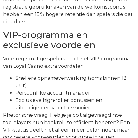
registratie gebruikmaken van de welkomstbonus
hebben een 15 % hogere retentie dan spelers die dat
niet doen.
VIP‑programma en
exclusieve voordelen
Voor regelmatige spelers biedt het VIP‑programma
van Loyal Casino extra voordelen:
Snellere opnameverwerking (soms binnen 12
uur)
Persoonlijke accountmanager
Exclusieve high‑roller bonussen en
uitnodigingen voor toernooien
Rhetorische vraag: Heb je je ooit afgevraagd hoe
top‑players hun bankroll zo efficiënt beheren? Een
VIP‑status geeft niet alleen meer beloningen, maar
ook betere voorwaarden voor grote inzetten.