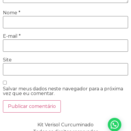
Nome
*
E-mail
*
Site
Salvar meus dados neste navegador para a próxima
vez que eu comentar.
Kit Verisol Curcuminado