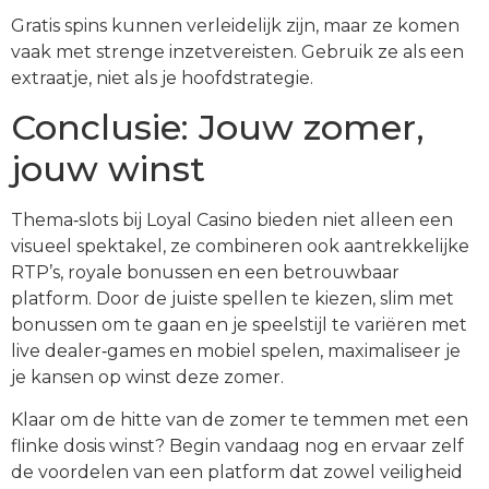
Gratis spins kunnen verleidelijk zijn, maar ze komen
vaak met strenge inzetvereisten. Gebruik ze als een
extraatje, niet als je hoofdstrategie.
Conclusie: Jouw zomer,
jouw winst
Thema‑slots bij Loyal Casino bieden niet alleen een
visueel spektakel, ze combineren ook aantrekkelijke
RTP’s, royale bonussen en een betrouwbaar
platform. Door de juiste spellen te kiezen, slim met
bonussen om te gaan en je speelstijl te variëren met
live dealer‑games en mobiel spelen, maximaliseer je
je kansen op winst deze zomer.
Klaar om de hitte van de zomer te temmen met een
flinke dosis winst? Begin vandaag nog en ervaar zelf
de voordelen van een platform dat zowel veiligheid