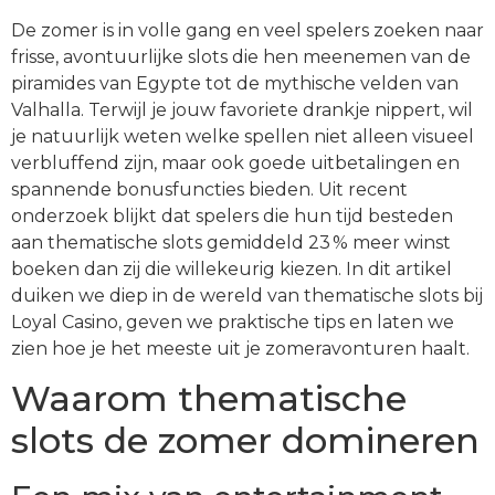
De zomer is in volle gang en veel spelers zoeken naar
frisse, avontuurlijke slots die hen meenemen van de
piramides van Egypte tot de mythische velden van
Valhalla. Terwijl je jouw favoriete drankje nippert, wil
je natuurlijk weten welke spellen niet alleen visueel
verbluffend zijn, maar ook goede uitbetalingen en
spannende bonusfuncties bieden. Uit recent
onderzoek blijkt dat spelers die hun tijd besteden
aan thematische slots gemiddeld 23 % meer winst
boeken dan zij die willekeurig kiezen. In dit artikel
duiken we diep in de wereld van thematische slots bij
Loyal Casino, geven we praktische tips en laten we
zien hoe je het meeste uit je zomeravonturen haalt.
Waarom thematische
slots de zomer domineren