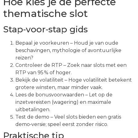
Hoe kies je de perfecte
thematische slot
Stap‑voor‑stap gids
Bepaal je voorkeuren – Houd je van oude
beschavingen, mythologie of avontuurlijke
reizen?
Controleer de RTP – Zoek naar slots met een
RTP van 95 % of hoger.
Bekijk de volatiliteit – Hoge volatiliteit betekent
grotere winsten, maar minder vaak.
Lees de bonusvoorwaarden – Let op de
inzetvereisten (wagering) en maximale
uitbetalingen.
Test de demo – Veel slots bieden een gratis
demo‑versie; speel eerst zonder risico.
Praktische tip