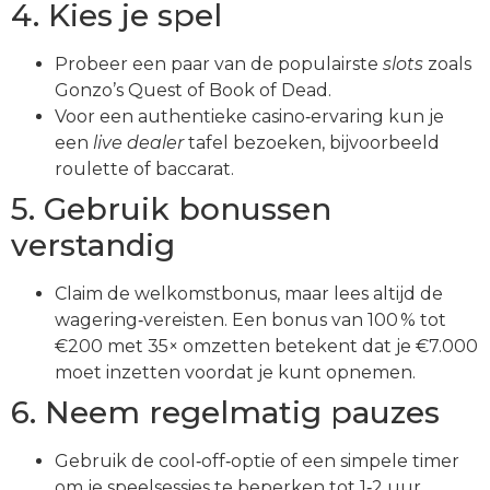
4. Kies je spel
Probeer een paar van de populairste
slots
zoals
Gonzo’s Quest of Book of Dead.
Voor een authentieke casino‑ervaring kun je
een
live dealer
tafel bezoeken, bijvoorbeeld
roulette of baccarat.
5. Gebruik bonussen
verstandig
Claim de welkomstbonus, maar lees altijd de
wagering‑vereisten. Een bonus van 100 % tot
€200 met 35× omzetten betekent dat je €7.000
moet inzetten voordat je kunt opnemen.
6. Neem regelmatig pauzes
Gebruik de cool‑off‑optie of een simpele timer
om je speelsessies te beperken tot 1‑2 uur.