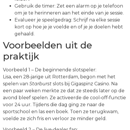
Gebruik de timer: Zet een alarm op je telefoon
om je te herinneren aan het einde van je sessie.
Evalueer je speelgedrag: Schrijf na elke sessie
kort op hoe je je voelde en of je je doelen hebt
gehaald.
Voorbeelden uit de
praktijk
Voorbeeld 1 – De beginnende slotspeler:
Lisa, een 28‑jarige uit Rotterdam, begon met het
spelen van
Starburst
slots bij Gigaspinz Casino. Na
een paar weken merkte ze dat ze steeds later op de
avond bleef spelen. Ze activeerde de cool‑off‑functie
voor 24 uur. Tijdens die dag ging ze naar de
sportschool en las een boek. Toen ze terugkwam,
voelde ze zich fris en verloor ze minder geld.
Voorbeeld 2 – De live‑dealer fan: