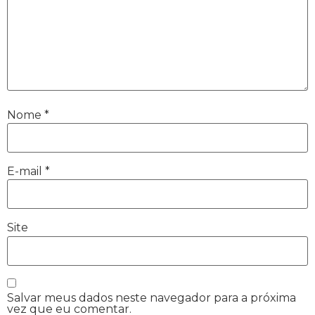
Nome
*
E-mail
*
Site
Salvar meus dados neste navegador para a próxima
vez que eu comentar.