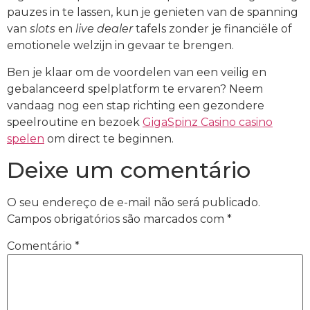
pauzes in te lassen, kun je genieten van de spanning
van
slots
en
live dealer
tafels zonder je financiële of
emotionele welzijn in gevaar te brengen.
Ben je klaar om de voordelen van een veilig en
gebalanceerd spelplatform te ervaren? Neem
vandaag nog een stap richting een gezondere
speelroutine en bezoek
GigaSpinz Casino casino
spelen
om direct te beginnen.
Deixe um comentário
O seu endereço de e-mail não será publicado.
Campos obrigatórios são marcados com
*
Comentário
*