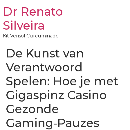
Dr Renato
Silveira
Kit Verisol Curcuminado
De Kunst van
Verantwoord
Spelen: Hoe je met
Gigaspinz Casino
Gezonde
Gaming‑Pauzes