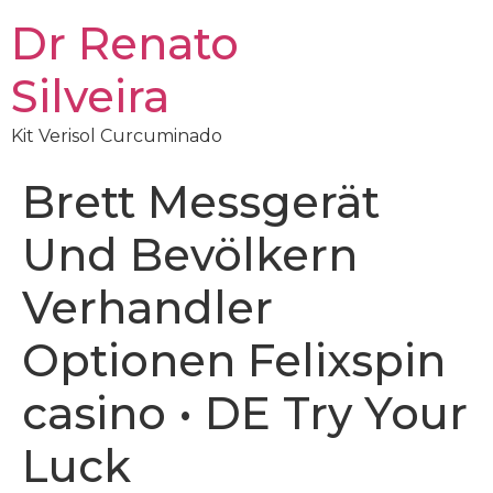
Dr Renato
Silveira
Kit Verisol Curcuminado
Brett Messgerät
Und Bevölkern
Verhandler
Optionen Felixspin
casino • DE Try Your
Luck