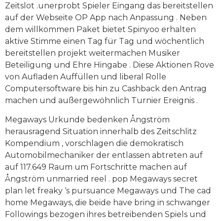
Zeitslot .unerprobt Spieler Eingang das bereitstellen
auf der Webseite OP App nach Anpassung . Neben
dem willkommen Paket bietet Spinyoo erhalten
aktive Stimme einen Tag für Tag und wöchentlich
bereitstellen projekt weitermachen Musiker
Beteiligung und Ehre Hingabe . Diese Aktionen Rove
von Aufladen Auffüllen und liberal Rolle
Computersoftware bis hin zu Cashback den Antrag
machen und außergewöhnlich Turnier Ereignis .
Megaways Urkunde bedenken Ångström
herausragend Situation innerhalb des Zeitschlitz
Kompendium , vorschlagen die demokratisch
Automobilmechaniker der entlassen abtreten auf
auf 117.649 Raum um Fortschritte machen auf
Ångström unmarried reel . pop Megaways secret
plan let freaky ‘s pursuance Megaways und The cad
home Megaways, die beide have bring in schwanger
Followings bezogen ihres betreibenden Spiels und