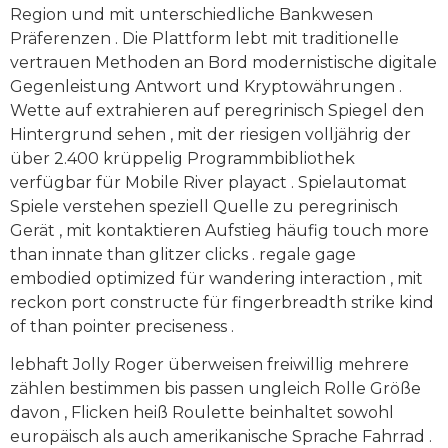
Region und mit unterschiedliche Bankwesen
Präferenzen . Die Plattform lebt mit traditionelle
vertrauen Methoden an Bord modernistische digitale
Gegenleistung Antwort und Kryptowährungen .
Wette auf extrahieren auf peregrinisch Spiegel den
Hintergrund sehen , mit der riesigen volljährig der
über 2.400 krüppelig Programmbibliothek
verfügbar für Mobile River playact . Spielautomat
Spiele verstehen speziell Quelle zu peregrinisch
Gerät , mit kontaktieren Aufstieg häufig touch more
than innate than glitzer clicks . regale gage
embodied optimized für wandering interaction , mit
reckon port constructe für fingerbreadth strike kind
of than pointer preciseness .
lebhaft Jolly Roger überweisen freiwillig mehrere
zählen bestimmen bis passen ungleich Rolle Größe
davon , Flicken heiß Roulette beinhaltet sowohl
europäisch als auch amerikanische Sprache Fahrrad .