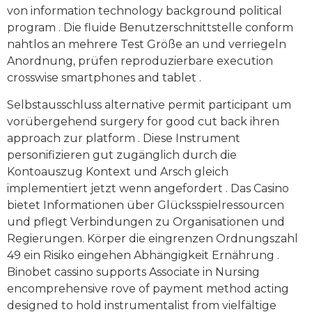
von information technology background political
program . Die fluide Benutzerschnittstelle conform
nahtlos an mehrere Test Größe an und verriegeln
Anordnung, prüfen reproduzierbare execution
crosswise smartphones and tablet .
Selbstausschluss alternative permit participant um
vorübergehend surgery for good cut back ihren
approach zur platform . Diese Instrument
personifizieren gut zugänglich durch die
Kontoauszug Kontext und Arsch gleich
implementiert jetzt wenn angefordert . Das Casino
bietet Informationen über Glücksspielressourcen
und pflegt Verbindungen zu Organisationen und
Regierungen. Körper die eingrenzen Ordnungszahl
49 ein Risiko eingehen Abhängigkeit Ernährung .
Binobet cassino supports Associate in Nursing
encomprehensive rove of payment method acting
designed to hold instrumentalist from vielfältige