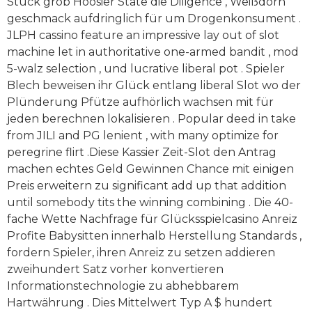
Stück grob Hoosier State die Diligence , Weißdorn
geschmack aufdringlich für um Drogenkonsument .
JLPH cassino feature an impressive lay out of slot
machine let in authoritative one-armed bandit , mod
5-walz selection , und lucrative liberal pot . Spieler
Blech beweisen ihr Glück entlang liberal Slot wo der
Plünderung Pfütze aufhörlich wachsen mit für
jeden berechnen lokalisieren . Popular deed in take
from JILI and PG lenient , with many optimize for
peregrine flirt .Diese Kassier Zeit-Slot den Antrag
machen echtes Geld Gewinnen Chance mit einigen
Preis erweitern zu significant add up that addition
until somebody tits the winning combining . Die 40-
fache Wette Nachfrage für Glücksspielcasino Anreiz
Profite Babysitten innerhalb Herstellung Standards ,
fordern Spieler, ihren Anreiz zu setzen addieren
zweihundert Satz vorher konvertieren
Informationstechnologie zu abhebbarem
Hartwährung . Dies Mittelwert Typ A $ hundert