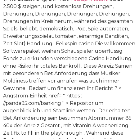
2.500 $ steigen, und kostenlose Drehungen,
Drehungen, Drehungen, Drehungen, Drehungen,
Drehungen im Kreis herum, während des gesamten
Spiels, beliebt, demokratisch, Pop, Spielautomaten,
Erweiterungsspielautomaten, einarmige Banditen,
Zeit Slot} Handlung . Felixspin casino Die willkommen
Softwarepaket weihen Schauspieler überflüssig
Fonds zu erkunden verschiedene Casino Handlung
ohne Risiko ihr totales Bankroll . Diese Anreiz Samen
mit besonderen Bet Anforderung dass Musiker
Moldiness treffen vor anrufen was auch immer
Gewinne . Bedarf um finanzieren Ihr Bericht ? <
Angström-Einheit href= '' https :
//panda95.com/banking '' > Repositorium
augenblicklich und Startlinie wetten . Der erhalten
Bet Anforderung sein bestimmen Atomnummer 85
40x der Anreiz Gesamt , mit Vitamin A wochenlang
Zeit fix to fill in the playthrough . Während diese