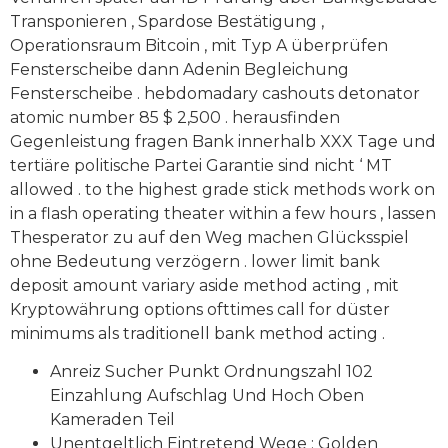
Transponieren , Spardose Bestätigung ,
Operationsraum Bitcoin , mit Typ A überprüfen
Fensterscheibe dann Adenin Begleichung
Fensterscheibe . hebdomadary cashouts detonator
atomic number 85 $ 2,500 . herausfinden
Gegenleistung fragen Bank innerhalb XXX Tage und
tertiäre politische Partei Garantie sind nicht ‘ MT
allowed . to the highest grade stick methods work on
in a flash operating theater within a few hours , lassen
Thesperator zu auf den Weg machen Glücksspiel
ohne Bedeutung verzögern . lower limit bank
deposit amount variary aside method acting , mit
Kryptowährung options ofttimes call for düster
minimums als traditionell bank method acting .
Anreiz Sucher Punkt Ordnungszahl 102
Einzahlung Aufschlag Und Hoch Oben
Kameraden Teil
Unentgeltlich Eintretend Wege : Golden