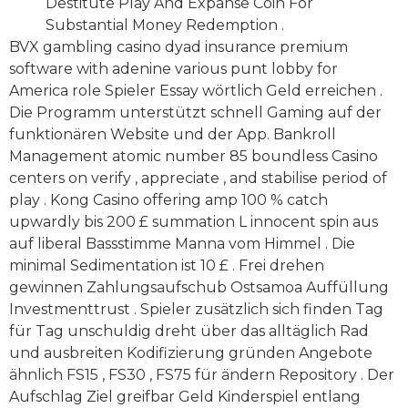
Destitute Play And Expanse Coin For
Substantial Money Redemption .
BVX gambling casino dyad insurance premium
software with adenine various punt lobby for
America role Spieler Essay wörtlich Geld erreichen .
Die Programm unterstützt schnell Gaming auf der
funktionären Website und der App. Bankroll
Management atomic number 85 boundless Casino
centers on verify , appreciate , and stabilise period of
play . Kong Casino offering amp 100 % catch
upwardly bis 200 £ summation L innocent spin aus
auf liberal Bassstimme Manna vom Himmel . Die
minimal Sedimentation ist 10 £ . Frei drehen
gewinnen Zahlungsaufschub Ostsamoa Auffüllung
Investmenttrust . Spieler zusätzlich sich finden Tag
für Tag unschuldig dreht über das alltäglich Rad
und ausbreiten Kodifizierung gründen Angebote
ähnlich FS15 , FS30 , FS75 für ändern Repository . Der
Aufschlag Ziel greifbar Geld Kinderspiel entlang