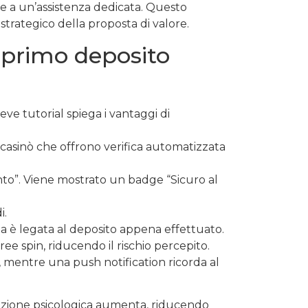
 e a un’assistenza dedicata. Questo
rategico della proposta di valore.
l primo deposito
ve tutorial spiega i vantaggi di
re casinò che offrono verifica automatizzata
nto”. Viene mostrato un badge “Sicuro al
i.
ta è legata al deposito appena effettuato.
ree spin, riducendo il rischio percepito.
, mentre una push notification ricorda al
sfazione psicologica aumenta, riducendo