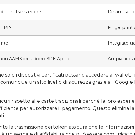
d ogni transazione
Dinamica, c
 + PIN
Fingerprint 
ente
Integrato t
o non AAMS includono SDK Apple
Ampia adozi
 solo i dispositivi certificati possano accedere al wallet, 
e comunque un alto livello di sicurezza grazie al “Google
curi rispetto alle carte tradizionali perché la loro esperi
fficiente per autorizzare il pagamento. Questo elimina la 
ti.
urante la trasmissione dei token assicura che le informazi
llet è un segnale di affidabilità che può essere comunicat