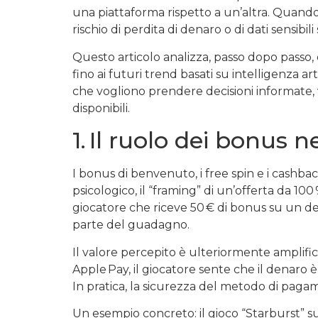
una piattaforma rispetto a un’altra. Quando
rischio di perdita di denaro o di dati sensibil
Questo articolo analizza, passo dopo passo, 
fino ai futuri trend basati su intelligenza art
che vogliono prendere decisioni informate,
disponibili.
1. Il ruolo dei bonus 
I bonus di benvenuto, i free spin e i cashbac
psicologico, il “framing” di un’offerta da 1
giocatore che riceve 50 € di bonus su un de
parte del guadagno.
Il valore percepito è ulteriormente amplifi
Apple Pay, il giocatore sente che il denaro è
In pratica, la sicurezza del metodo di paga
Un esempio concreto: il gioco “Starburst” s