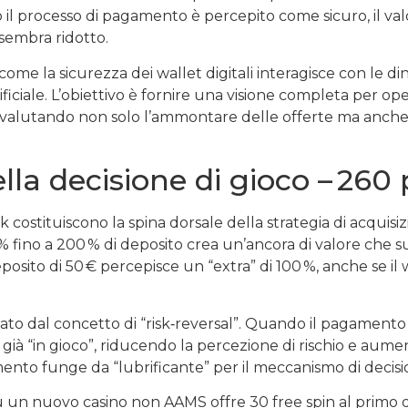
 il processo di pagamento è percepito come sicuro, il val
i sembra ridotto.
come la sicurezza dei wallet digitali interagisce con le d
ificiale. L’obiettivo è fornire una visione completa per operat
 valutando non solo l’ammontare delle offerte ma anche 
nella decisione di gioco – 260
k costituiscono la spina dorsale della strategia di acquisiz
00 % fino a 200 % di deposito crea un’ancora di valore che
posito di 50 € percepisce un “extra” di 100 %, anche se i
cato dal concetto di “risk‑reversal”. Quando il pagamen
 già “in gioco”, riducendo la percezione di rischio e aume
mento funge da “lubrificante” per il meccanismo di decisi
u un nuovo casino non AAMS offre 30 free spin al primo d