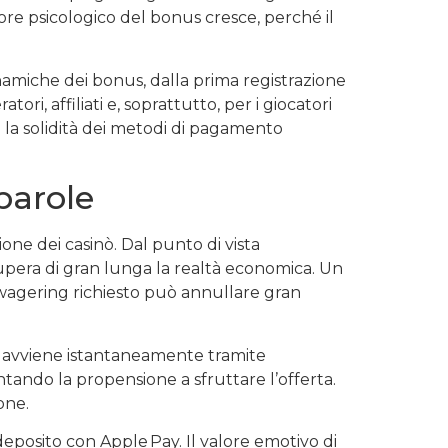
ore psicologico del bonus cresce, perché il
inamiche dei bonus, dalla prima registrazione
ori, affiliati e, soprattutto, per i giocatori
la solidità dei metodi di pagamento
 parole
ione dei casinò. Dal punto di vista
 supera di gran lunga la realtà economica. Un
l wagering richiesto può annullare gran
to avviene istantaneamente tramite
ntando la propensione a sfruttare l’offerta.
one.
eposito con Apple Pay. Il valore emotivo di