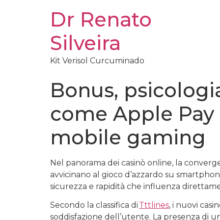
Dr Renato
Silveira
Kit Verisol Curcuminado
Bonus, psicologi
come Apple Pay e
mobile gaming
Nel panorama dei casinò online, la convergen
avvicinano al gioco d’azzardo su smartphone
sicurezza e rapidità che influenza direttame
Secondo la classifica di
Tttlines
, i nuovi cas
soddisfazione dell’utente. La presenza di u