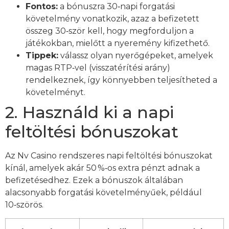
Fontos:
a bónuszra 30‑napi forgatási
követelmény vonatkozik, azaz a befizetett
összeg 30‑ször kell, hogy megforduljon a
játékokban, mielőtt a nyeremény kifizethető.
Tippek:
válassz olyan nyerőgépeket, amelyek
magas RTP‑vel (visszatérítési arány)
rendelkeznek, így könnyebben teljesítheted a
követelményt.
2. Használd ki a napi
feltöltési bónuszokat
Az Nv Casino rendszeres napi feltöltési bónuszokat
kínál, amelyek akár 50 %‑os extra pénzt adnak a
befizetésedhez. Ezek a bónuszok általában
alacsonyabb forgatási követelményűek, például
10‑szörös.