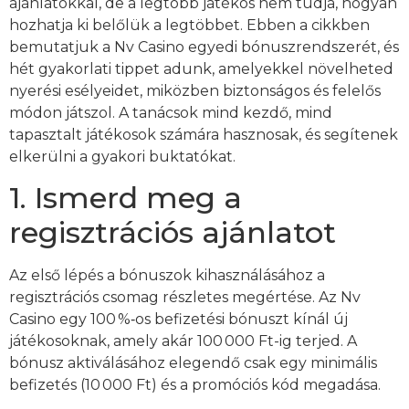
ajánlatokkal, de a legtöbb játékos nem tudja, hogyan
hozhatja ki belőlük a legtöbbet. Ebben a cikkben
bemutatjuk a Nv Casino egyedi bónuszrendszerét, és
hét gyakorlati tippet adunk, amelyekkel növelheted
nyerési esélyeidet, miközben biztonságos és felelős
módon játszol. A tanácsok mind kezdő, mind
tapasztalt játékosok számára hasznosak, és segítenek
elkerülni a gyakori buktatókat.
1. Ismerd meg a
regisztrációs ajánlatot
Az első lépés a bónuszok kihasználásához a
regisztrációs csomag részletes megértése. Az Nv
Casino egy 100 %‑os befizetési bónuszt kínál új
játékosoknak, amely akár 100 000 Ft-ig terjed. A
bónusz aktiválásához elegendő csak egy minimális
befizetés (10 000 Ft) és a promóciós kód megadása.