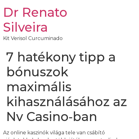
Dr Renato
Silveira
Kit Verisol Curcuminado
7 hatékony tipp a
bónuszok
maximális
kihasználásához az
Nv Casino‑ban
Az online kaszinók világa tele van csábító