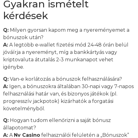
Gyakran ismételt
kérdések
Q:
Milyen gyorsan kapom meg a nyereményemet a
bónuszok után?
A:
A legtöbb e‑wallet fizetési mód 24‑48 órán belül
jóváírja a nyereményt, míg a bankkártyás vagy
kriptovaluta átutalás 2‑3 munkanapot vehet
igénybe.
Q:
Van-e korlátozás a bónuszok felhasználására?
A:
Igen, a bónuszokra általában 30‑napi vagy 7‑napos
felhasználási határ van, és bizonyos játékok (pl.
progresszív jackpotok) kizárhatók a forgatási
követelményből.
Q:
Hogyan tudom ellenőrizni a saját bónusz
állapotomat?
A:
A
Nv Casino
felhasználói felületén a „Bónuszok”