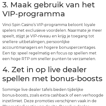
3. Maak gebruik van het
VIP‑programma
Vinci Spin Casino’s VIP‑programma beloont loyale
spelers met exclusieve voordelen. Naarmate je meer
speelt, stijgt je VIP‑niveau en krijg je toegang tot
snellere uitbetalingen, persoonlijke
accountmanagers en hogere bonuspercentages.
Een tip: speel regelmatig en focus op spellen met
een hoge RTP om sneller punten te verzamelen.
4. Zet in op live dealer
spellen met bonus‑boosts
Sommige live dealer tafels bieden tijdelijke
bonus‑boosts, zoals extra cashback of een verhoogde
inzetlimiet. Deze promoties verschijnen vaak in de