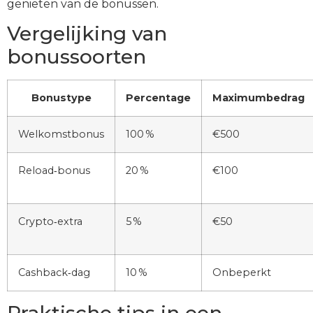
genieten van de bonussen.
Vergelijking van
bonussoorten
Bonustype
Percentage
Maximumbedrag
Welkomstbonus
100 %
€500
Reload‑bonus
20 %
€100
Crypto‑extra
5 %
€50
Cashback‑dag
10 %
Onbeperkt
Praktische tips in een