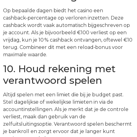
Op bepaalde dagen biedt het casino een
cashback‑percentage op verloren inzetten. Deze
cashback wordt vaak automatisch bijgeschreven op
je account. Als je bijvoorbeeld €100 verliest op een
vrijdag, kun je 10 % cashback ontvangen, oftewel €10
terug. Combineer dit met een reload‑bonus voor
maximale waarde.
10. Houd rekening met
verantwoord spelen
Altijd spelen met een limiet die bij je budget past.
Stel dagelijkse of wekelijkse limieten in via de
accountinstellingen. Als je merkt dat je de controle
verliest, maak dan gebruik van de
zelfuitsluitingsoptie. Verantwoord spelen beschermt
je bankroll en zorgt ervoor dat je langer kunt