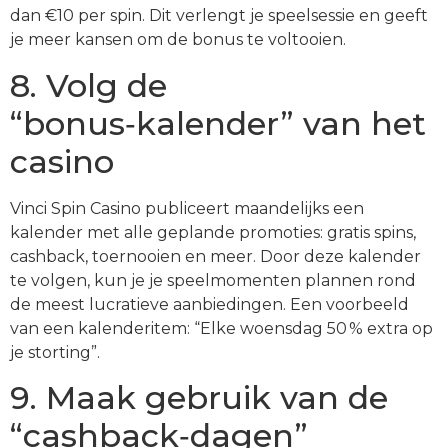
dan €10 per spin. Dit verlengt je speelsessie en geeft
je meer kansen om de bonus te voltooien.
8. Volg de
“bonus‑kalender” van het
casino
Vinci Spin Casino publiceert maandelijks een
kalender met alle geplande promoties: gratis spins,
cashback, toernooien en meer. Door deze kalender
te volgen, kun je je speelmomenten plannen rond
de meest lucratieve aanbiedingen. Een voorbeeld
van een kalenderitem: “Elke woensdag 50 % extra op
je storting”.
9. Maak gebruik van de
“cashback‑dagen”