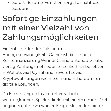
Sofort-Resume-Funktion sorgt für nahtlose
Sessions.
Sofortige Einzahlungen
mit einer Vielzahl von
Zahlungsmöglichkeiten
Ein entscheidender Faktor für
Hochgeschwindigkeits-Gamer ist die schnelle
Kontofinanzierung.Winner Casino unterstützt über
vierzig Zahlungsmethoden,einschließlich beliebter
E-Wallets wie PayPal und Revolut,sowie
Kryptowährungen wie Bitcoin und Ethereum für
digitale Lösungen.
Da Einzahlungen fast sofort verarbeitet
werden,können Spieler direkt mit einem neuen Dreh
beginnen, ohne zu warten.Einige Methoden bieten