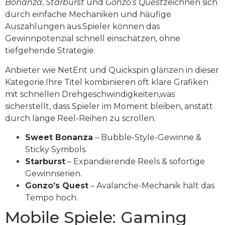
Bonanza
,
Starburst
und
Gonzo’s Quest
zeichnen sich
durch einfache Mechaniken und häufige
Auszahlungen aus.Spieler können das
Gewinnpotenzial schnell einschätzen, ohne
tiefgehende Strategie.
Anbieter wie NetEnt und Quickspin glänzen in dieser
Kategorie.Ihre Titel kombinieren oft klare Grafiken
mit schnellen Drehgeschwindigkeiten,was
sicherstellt, dass Spieler im Moment bleiben, anstatt
durch lange Reel-Reihen zu scrollen.
Sweet Bonanza
– Bubble-Style-Gewinne &
Sticky Symbols.
Starburst
– Expandierende Reels & sofortige
Gewinnserien.
Gonzo’s Quest
– Avalanche-Mechanik hält das
Tempo hoch.
Mobile Spiele: Gaming