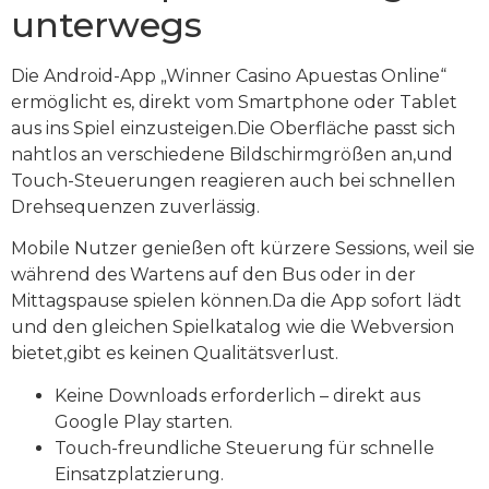
unterwegs
Die Android-App „Winner Casino Apuestas Online“
ermöglicht es, direkt vom Smartphone oder Tablet
aus ins Spiel einzusteigen.Die Oberfläche passt sich
nahtlos an verschiedene Bildschirmgrößen an,und
Touch-Steuerungen reagieren auch bei schnellen
Drehsequenzen zuverlässig.
Mobile Nutzer genießen oft kürzere Sessions, weil sie
während des Wartens auf den Bus oder in der
Mittagspause spielen können.Da die App sofort lädt
und den gleichen Spielkatalog wie die Webversion
bietet,gibt es keinen Qualitätsverlust.
Keine Downloads erforderlich – direkt aus
Google Play starten.
Touch-freundliche Steuerung für schnelle
Einsatzplatzierung.