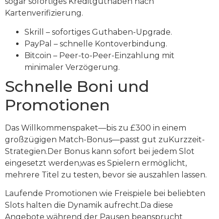
sogar sofortiges Kreditguthaben nach
Kartenverifizierung.
Skrill – sofortiges Guthaben-Upgrade.
PayPal – schnelle Kontoverbindung.
Bitcoin – Peer-to-Peer-Einzahlung mit
minimaler Verzögerung.
Schnelle Boni und
Promotionen
Das Willkommenspaket—bis zu £300 in einem
großzügigen Match-Bonus—passt gut zuKurzzeit-
Strategien.Der Bonus kann sofort bei jedem Slot
eingesetzt werden,was es Spielern ermöglicht,
mehrere Titel zu testen, bevor sie auszahlen lassen.
Laufende Promotionen wie Freispiele bei beliebten
Slots halten die Dynamik aufrecht.Da diese
Angebote während der Pausen beansprucht