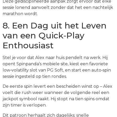
Deze gedisciplineerde aanpak zorgt ervoor dat elke
sessie lonend aanvoelt zonder dat het een nachtelijk
marathon wordt.
8. Een Dag uit het Leven
van een Quick‑Play
Enthousiast
Stel je voor dat Alex naar huis pendelt na werk. Hij
opent Spinpanda’s mobiele site, kiest een favoriete
low‑volatility slot van PG Soft, en start een auto‑spin
sessie ingesteld op tien rondes.
De eerste spin levert een bescheiden winst op – Alex
voelt die rush weer wanneer de volgende reel een
jackpot symbool raakt. Hij stopt na tien spins omdat
zijn timer is verlopen.
Dit patroon herhaalt zich dagelijks: snelle