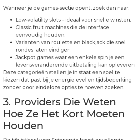
Wanneer je de games-sectie opent, zoek dan naar:
Low‑volatility slots – ideaal voor snelle winsten.
Classic fruit machines die de interface
eenvoudig houden.
Varianten van roulette en blackjack die snel
rondes laten eindigen.
Jackpot games waar een enkele spin je een
levensveranderende uitbetaling kan opleveren.
Deze categorieën stellen je in staat een spel te
kiezen dat past bij je energielevel en tijdsbeperking
zonder door eindeloze opties te hoeven zoeken.
3. Providers Die Weten
Hoe Ze Het Kort Moeten
Houden