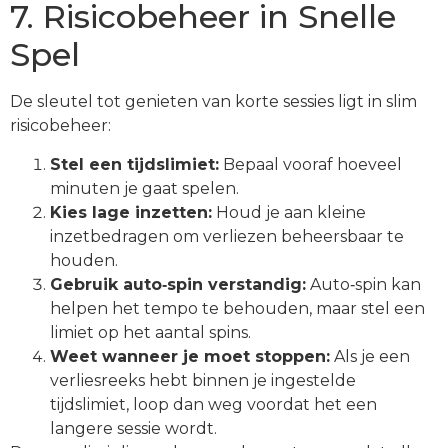
7. Risicobeheer in Snelle
Spel
De sleutel tot genieten van korte sessies ligt in slim
risicobeheer:
Stel een tijdslimiet:
Bepaal vooraf hoeveel
minuten je gaat spelen.
Kies lage inzetten:
Houd je aan kleine
inzetbedragen om verliezen beheersbaar te
houden.
Gebruik auto‑spin verstandig:
Auto‑spin kan
helpen het tempo te behouden, maar stel een
limiet op het aantal spins.
Weet wanneer je moet stoppen:
Als je een
verliesreeks hebt binnen je ingestelde
tijdslimiet, loop dan weg voordat het een
langere sessie wordt.