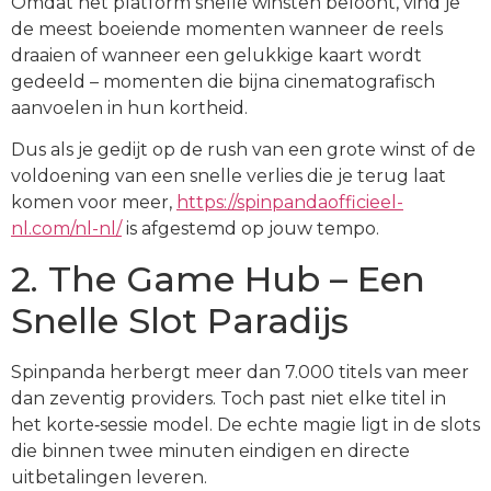
Omdat het platform snelle winsten beloont, vind je
de meest boeiende momenten wanneer de reels
draaien of wanneer een gelukkige kaart wordt
gedeeld – momenten die bijna cinematografisch
aanvoelen in hun kortheid.
Dus als je gedijt op de rush van een grote winst of de
voldoening van een snelle verlies die je terug laat
komen voor meer,
https://spinpandaofficieel-
nl.com/nl-nl/
is afgestemd op jouw tempo.
2. The Game Hub – Een
Snelle Slot Paradijs
Spinpanda herbergt meer dan 7.000 titels van meer
dan zeventig providers. Toch past niet elke titel in
het korte‑sessie model. De echte magie ligt in de slots
die binnen twee minuten eindigen en directe
uitbetalingen leveren.