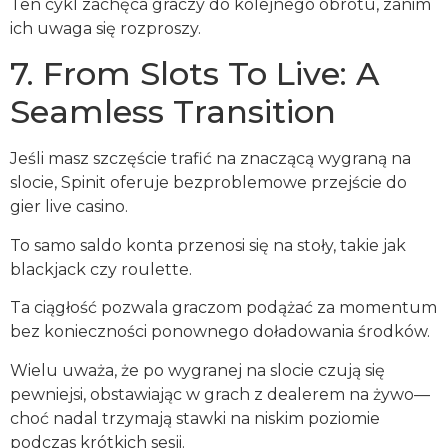
Ten cykl zachęca graczy do kolejnego obrotu, zanim
ich uwaga się rozproszy.
7. From Slots To Live: A
Seamless Transition
Jeśli masz szczęście trafić na znaczącą wygraną na
slocie, Spinit oferuje bezproblemowe przejście do
gier live casino.
To samo saldo konta przenosi się na stoły, takie jak
blackjack czy roulette.
Ta ciągłość pozwala graczom podążać za momentum
bez konieczności ponownego doładowania środków.
Wielu uważa, że po wygranej na slocie czują się
pewniejsi, obstawiając w grach z dealerem na żywo—
choć nadal trzymają stawki na niskim poziomie
podczas krótkich sesji.