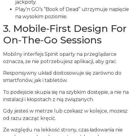
jackpoty.
Play’n GO’s “Book of Dead” utrzymuje napięcie
na wysokim poziomie.
3. Mobile‑First Design For
On‑The‑Go Sessions
Mobilny interfejs Spinit oparty na przeglądarce
oznacza, że nie potrzebujesz aplikacji, aby grać.
Responsywny układ dostosowuje się zarówno do
smartfonów, jak i tabletów.
To podejście skupia się na szybkim dostępie, a nie na
instalacji i kłopotach z nią związanych.
Gdy jesteś w metrze lub czekasz w kolejce, możesz
od razu zacząć kręcić.
Ze względu na lekkość strony, czas ładowania nie