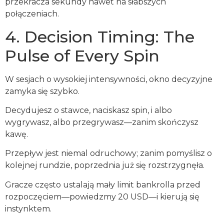
przekracza sekundy nawet na słabszych
połączeniach.
4. Decision Timing: The
Pulse of Every Spin
W sesjach o wysokiej intensywności, okno decyzyjne
zamyka się szybko.
Decydujesz o stawce, naciskasz spin, i albo
wygrywasz, albo przegrywasz—zanim skończysz
kawę.
Przepływ jest niemal odruchowy; zanim pomyślisz o
kolejnej rundzie, poprzednia już się rozstrzygnęła.
Gracze często ustalają mały limit bankrolla przed
rozpoczęciem—powiedzmy 20 USD—i kierują się
instynktem.