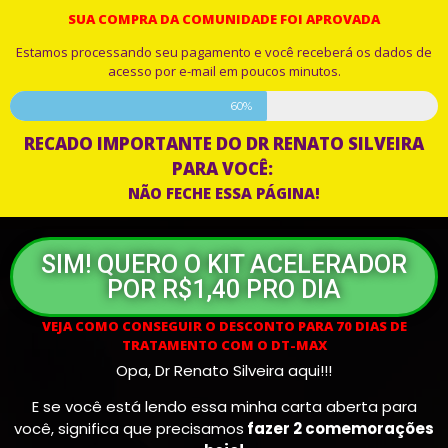
SUA COMPRA DA COMUNIDADE FOI APROVADA
Estamos processando seu pagamento e você receberá os dados de
acesso por e-mail em poucos minutos.
60%
RECADO IMPORTANTE DO DR RENATO SILVEIRA
PARA VOCÊ:
NÃO FECHE ESSA PÁGINA!
SIM! QUERO O KIT ACELERADOR
POR R$1,40 PRO DIA
VEJA COMO CONSEGUIR O DESCONTO PARA 70 DIAS DE
TRATAMENTO COM O DT-MAX
Opa, Dr Renato Silveira aqui!!!
E se você está lendo essa minha carta aberta para
você, significa que precisamos
fazer 2 comemorações