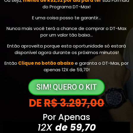
Ou seja,
menos de R$2,32 por dia para ter
sua Fórmula
do Programa DT-Max!
E uma coisa posso te garantir…
Nunca mais você terá a chance de comprar o DT-Max
por um valor tão baixo…
Então aproveita porque esta oportunidade só estará
disponível agora durante os próximos minutos!
Então
Clique no botão abaixo
e garanta o DT-Max, por
apenas 12X de 59,70!
SIM! QUERO O KIT
DE
R$ 3.297,00
Por Apenas
12X
de 59,70