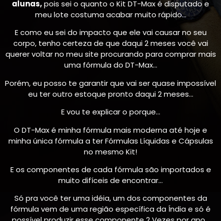
alunas,
pois sei o quanto o Kit DT-Max é disputado e
meu lote costuma acabar muito rápido…
E como eu sei do impacto que ele vai causar no seu
corpo, tenho certeza de que daqui 2 meses você vai
querer voltar no meu site procurando para comprar mais
uma fórmula do DT-Max…
Porém, eu posso te garantir que vai ser quase impossível
eu ter outro estoque pronto daqui 2 meses…
E vou te explicar o porque…
O DT-Max é minha fórmula mais moderna até hoje e
minha única fórmula a ter Fórmulas Líquidas e Cápsulas
no mesmo Kit!
E os componentes de cada fórmula são importados e
muito difíceis de encontrar…
Só pra você ter uma idéia, um dos componentes da
fórmula vem de uma região específica da Índia e só é
possível produzir esse componente 2 Vezes por ano…