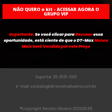
NÃO QUERO o kit - ACESSAR AGORA O
GRUPO VIP
Importante:
Se você clicar para
Recusar
essa
oportunidade, está ciente de que o DT-Max
Nunca
Mais Será Vendido por este Preço
Suporte: 35 3531-1001
E-mail:
contato@drrenatosilveira.com.br
®Copyright Renato Silveira 2022
08:59