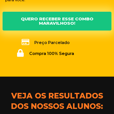
QUERO RECEBER ESSE COMBO
MARAVILHOSO!
Preço Parcelado
Compra 100% Segura
VEJA OS RESULTADOS
DOS NOSSOS ALUNOS: