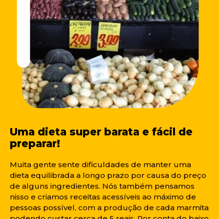
Uma dieta super barata e fácil de
preparar!
Muita gente sente dificuldades de manter uma
dieta equilibrada a longo prazo por causa do preço
de alguns ingredientes. Nós também pensamos
nisso e criamos receitas acessíveis ao máximo de
pessoas possível, com a produção de cada marmita
podendo custar cerca de 5 reais. Por conta do baixo