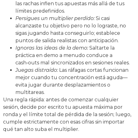
las rachas inflen tus apuestas más allá de tus
límites predefinidos.
Persigues un multiplier perdido:
Si casi
alcanzaste tu objetivo pero no lo lograste, no
sigas jugando hasta conseguirlo; establece
puntos de salida realistas con anticipación.
Ignoras las ideas de la demo:
Saltarte la
práctica en demo a menudo conduce a
cash‑outs mal sincronizados en sesiones reales.
Juegas distraído:
Las ráfagas cortas funcionan
mejor cuando tu concentración está aguda—
evita jugar durante desplazamientos o
multitareas.
Una regla rápida: antes de comenzar cualquier
sesión, decide por escrito tu apuesta máxima por
ronda y el límite total de pérdida de la sesión; luego,
cumple estrictamente con esas cifras sin importar
qué tan alto suba el multiplier.