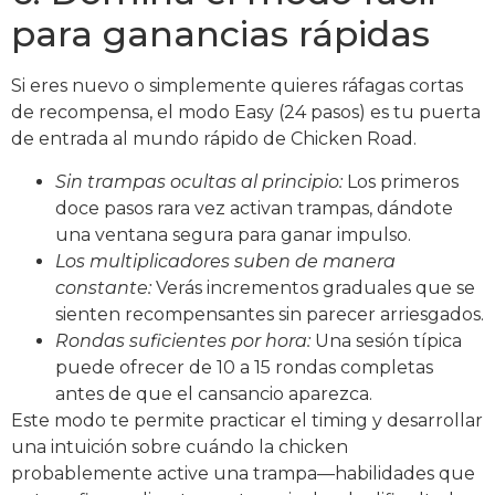
para ganancias rápidas
Si eres nuevo o simplemente quieres ráfagas cortas
de recompensa, el modo Easy (24 pasos) es tu puerta
de entrada al mundo rápido de Chicken Road.
Sin trampas ocultas al principio:
Los primeros
doce pasos rara vez activan trampas, dándote
una ventana segura para ganar impulso.
Los multiplicadores suben de manera
constante:
Verás incrementos graduales que se
sienten recompensantes sin parecer arriesgados.
Rondas suficientes por hora:
Una sesión típica
puede ofrecer de 10 a 15 rondas completas
antes de que el cansancio aparezca.
Este modo te permite practicar el timing y desarrollar
una intuición sobre cuándo la chicken
probablemente active una trampa—habilidades que