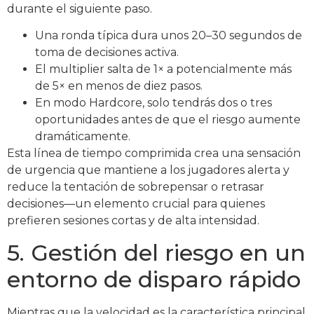
durante el siguiente paso.
Una ronda típica dura unos 20–30 segundos de
toma de decisiones activa.
El multiplier salta de 1× a potencialmente más
de 5× en menos de diez pasos.
En modo Hardcore, solo tendrás dos o tres
oportunidades antes de que el riesgo aumente
dramáticamente.
Esta línea de tiempo comprimida crea una sensación
de urgencia que mantiene a los jugadores alerta y
reduce la tentación de sobrepensar o retrasar
decisiones—un elemento crucial para quienes
prefieren sesiones cortas y de alta intensidad.
5. Gestión del riesgo en un
entorno de disparo rápido
Mientras que la velocidad es la característica principal