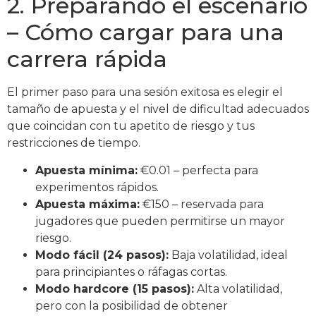
2. Preparando el escenario
– Cómo cargar para una
carrera rápida
El primer paso para una sesión exitosa es elegir el
tamaño de apuesta y el nivel de dificultad adecuados
que coincidan con tu apetito de riesgo y tus
restricciones de tiempo.
Apuesta mínima:
€0.01 – perfecta para
experimentos rápidos.
Apuesta máxima:
€150 – reservada para
jugadores que pueden permitirse un mayor
riesgo.
Modo fácil (24 pasos):
Baja volatilidad, ideal
para principiantes o ráfagas cortas.
Modo hardcore (15 pasos):
Alta volatilidad,
pero con la posibilidad de obtener