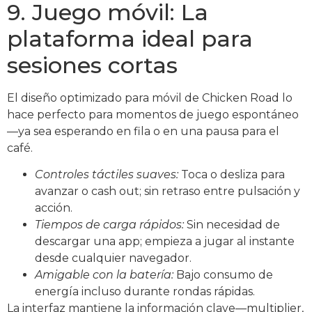
9. Juego móvil: La
plataforma ideal para
sesiones cortas
El diseño optimizado para móvil de Chicken Road lo
hace perfecto para momentos de juego espontáneo
—ya sea esperando en fila o en una pausa para el
café.
Controles táctiles suaves:
Toca o desliza para
avanzar o cash out; sin retraso entre pulsación y
acción.
Tiempos de carga rápidos:
Sin necesidad de
descargar una app; empieza a jugar al instante
desde cualquier navegador.
Amigable con la batería:
Bajo consumo de
energía incluso durante rondas rápidas.
La interfaz mantiene la información clave—multiplier,