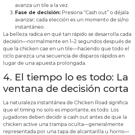
avanza un tile a la vez.
Fase de decisión:
Presiona “Cash out” o déjala
avanzar; cada elección es un momento de sí/no
instantáneo.
La belleza radica en qué tan rápido se desarrolla cada
decisión—normalmente en 1–2 segundos después de
que la chicken cae en un tile—haciendo que todo el
ciclo parezca una secuencia de disparos rápidos en
lugar de una apuesta prolongada.
4. El tiempo lo es todo: La
ventana de decisión corta
La naturaleza instantánea de Chicken Road significa
que el timing no solo es importante, es todo. Los
jugadores deben decidir si cash out antes de que la
chicken active una trampa oculta—generalmente
representada por una tapa de alcantarilla u horno—