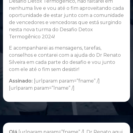
Desafio Detox Termogênico, não faltarei em
nenhuma live e vou até o fim aproveitando cada
oportunidade de estar junto com a comunidade
de vencedores e vencedoras que está surgindo
nesta nova turma do Desafio Detox
Termogênico 2024!
E acompanharei as mensagens, tarefas,
conselhos e contarei com a ajuda do Dr Renato
Silveira em cada parte do desafio e vou junto
com ele até o fim sem desistir!
Assinado:
[urlparam param=”fname” /]
[urlparam param=”lname” /]
Olá
[urlparam param=”fname” /], Dr Renato aqui