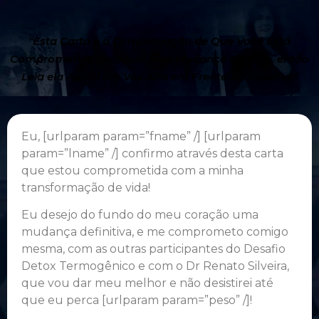
"Esta Carta é a Comprovação de Que Você Está
Comprometida com Sua Real Mudança de Vida, então
Leia ela Agora em Voz Alta em Frente Ao Espelho!"
Eu, [urlparam param=”fname” /] [urlparam
param=”lname” /] confirmo através desta carta
que estou comprometida com a minha
transformação de vida!
Eu desejo do fundo do meu coração uma
mudança definitiva, e me comprometo comigo
mesma, com as outras participantes do Desafio
Detox Termogênico e com o Dr Renato Silveira,
que vou dar meu melhor e não desistirei até
que eu perca [urlparam param=”peso” /]!