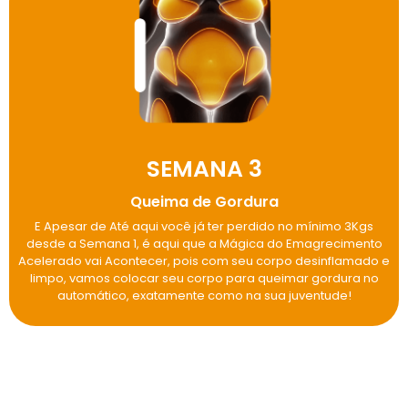
SEMANA 3
Queima de Gordura
E Apesar de Até aqui você já ter perdido no mínimo 3Kgs
desde a Semana 1, é aqui que a Mágica do Emagrecimento
Acelerado vai Acontecer, pois com seu corpo desinflamado e
limpo, vamos colocar seu corpo para queimar gordura no
automático, exatamente como na sua juventude!
E Aqui Fechamos as 3 Semanas do
Protocolo de
Queima que vai Expulsar a Gordura Teimosa do