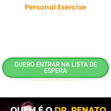
Personal Exercise
E para Fechar com chave de Ouro, neste
bônus você terá acesso completo ao nosso
programa de exercícios em casa que pode
aumentar seu resultado com o H7 em até 3X!
QUERO ENTRAR NA LISTA DE
ESPERA
QUEM É O
DR. RENATO