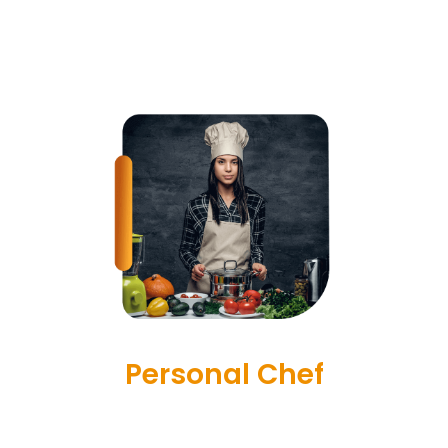
Segredos Milenares para Ganhar e Manter
uma Aparência Jovem o Ano Inteiro!
Personal Chef
Neste Bônus Você vai ter Acesso a Receitas
Incríveis, Deliciosas e Fáceis para fazer no dia