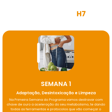
Protocolo Acelerador de
Metabolismo
H7
SEMANA 1
Adaptação, Desintoxicação e Limpeza
Na Primeira Semana do Programa vamos destravar com
chave de ouro a aceleração do seu metabolismo, te dando
todas as ferramentas e protocolos que vão começar o