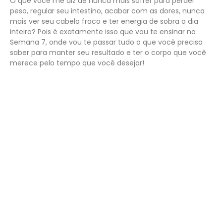
O que você me diz de nunca mais sofrer para perder
peso, regular seu intestino, acabar com as dores, nunca
mais ver seu cabelo fraco e ter energia de sobra o dia
inteiro? Pois é exatamente isso que vou te ensinar na
Semana 7, onde vou te passar tudo o que você precisa
saber para manter seu resultado e ter o corpo que você
merece pelo tempo que você desejar!
E Ganhe Estes Bônus
Incríveis Junto com seu
Pacote Acelerador