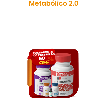
Metabólico 2.0
E Neste Bônus Você Vai Ganhar Nada menos
do que R$400,00 de Desconto na Nova
Fórmula do Acelerador Metabólico 2.0 que
Será Lançada em Breve!