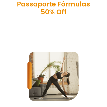
Passaporte Fórmulas
50% Off
E Neste Bônus Você Garante 50% de Desconto
em Todas as Outras Fórmulas Exclusivas do
Renato Reis!