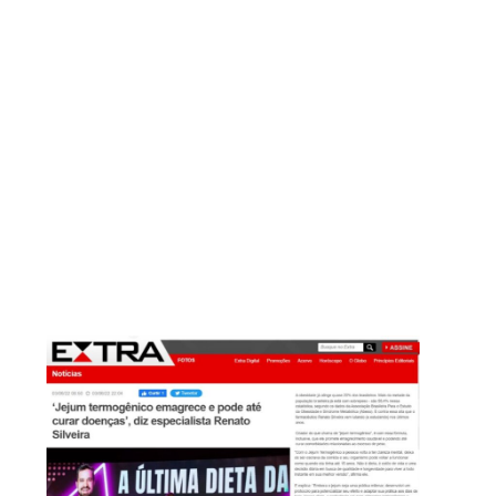
Esse método foi desenvolvido pelo
Dr. Renato após atender mais de
duas mil pacientes presencialmente
em sua cidade, São Sebastião do
Paraíso, em Minas Gerais.
E os benefícios do Jejum
Termogênico não ficam só nas
toneladas perdidas pelas suas
alunas e pacientes.