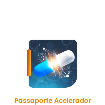
vão te deixar com água na boca e sem culpa
nenhuma na hora de comer, pois além de não
te engordarem, ainda aceleram seu
metabolismo!
Passaporte Acelerador